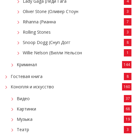
Lady Gaga (Леди Гага
4
Oliver Stone (Оливер Стоун
3
Rihanna (Рианна
7
Rolling Stones
3
Snoop Dogg (Снуп Догг
8
Willie Nelson (Вилли Нельсон
1
Криминал
144
Гостевая книга
8
Конопля и искусство
160
Видео
37
Картинки
68
Музыка
19
Театр
3