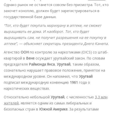
Однако рынок не останется совсем без присмотра. Тот, кто
захочет коноплю, должен будет зарегистрироваться в
государственной базе данных.
“Тот, кто будет покупать марихуану в аптеке, не сможет
выращивать ее дома. И наоборот. Тот, кто будет
выращивать сам, не получит разрешения на ее покупку в
аптеке”, — объясняет секретарь президента Диего Канепа.
Агенство
ООН
по контролю за наркотиками (OICS) со штаб-
квартирой в
Вене
осуждает уругвайский закон. По словам
председателя
Раймонда Янса
,
Уругвай
, таким образом,
сознательно нарушает правовое положение, принятое на
международном уровне. Он напомнил, что
Уругвай
подписал международную конвенцию
1961
года о
наркотических веществах.
Относительно небольшой
Уругвай
, с численностью
3,3 млн
жителей
, является одним из самых либеральных и
безопасных стран в
Южной Америке
. За результатами