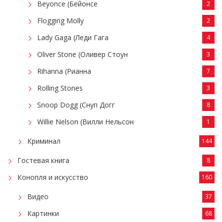
Beyonce (Бейонсе
2
Flogging Molly
2
Lady Gaga (Леди Гага
4
Oliver Stone (Оливер Стоун
3
Rihanna (Рианна
7
Rolling Stones
3
Snoop Dogg (Снуп Догг
8
Willie Nelson (Вилли Нельсон
1
Криминал
144
Гостевая книга
8
Конопля и искусство
160
Видео
37
Картинки
68