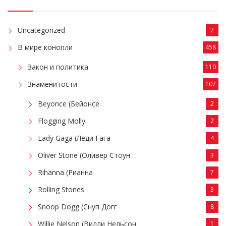
Uncategorized
2
В мире конопли
458
Закон и политика
110
Знаменитости
107
Beyonce (Бейонсе
2
Flogging Molly
2
Lady Gaga (Леди Гага
4
Oliver Stone (Оливер Стоун
3
Rihanna (Рианна
7
Rolling Stones
3
Snoop Dogg (Снуп Догг
8
Willie Nelson (Вилли Нельсон
1