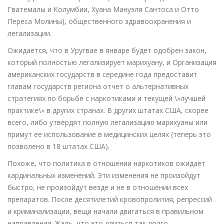
Гватемалы и Колумбии, Хуана Мануэля Сантоса и Отто
Переса Молины), общественного здравоохранения и
легализации.
Ожидается, что в Уругвае в январе будет одобрен закон,
который полностью легализирует марихуану, и Организация
американских государств в середине года предоставит
главам государств региона отчет о альтернативных
стратегиях по борьбе с наркотиками и текущей \»лучшей
практике\» в других странах. В других штатах США, скорее
всего, либо утвердят полную легализацию марихуаны или
примут ее использование в медицинских целях (теперь это
позволено в 18 штатах США).
Похоже, что политика в отношении наркотиков ожидает
кардинальных изменений. Эти изменения не произойдут
быстро, не произойдут везде и не в отношении всех
препаратов. После десятилетий кровопролития, репрессий
и криминализации, вещи начали двигаться в правильном
направлении. Жаль, что это длиться так долго.