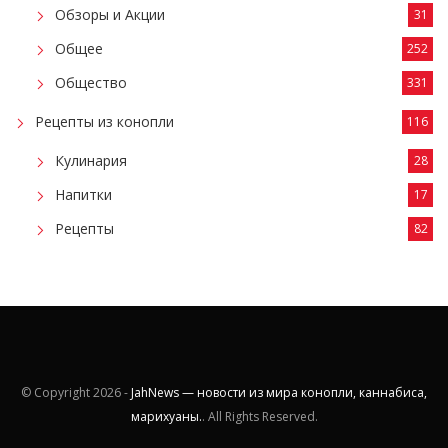
Обзоры и Акции
31
Общее
252
Общество
331
Рецепты из конопли
116
Кулинария
28
Напитки
17
Рецепты
82
© Copyright
2026 -
JahNews — новости из мира конопли, каннабиса,
марихуаны.
. All Rights Reserved.