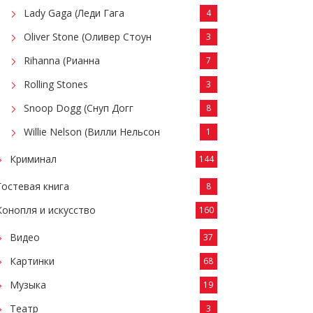
Lady Gaga (Леди Гага
4
Oliver Stone (Оливер Стоун
3
Rihanna (Рианна
7
Rolling Stones
3
Snoop Dogg (Снуп Догг
8
Willie Nelson (Вилли Нельсон
1
Криминал
144
Гостевая книга
8
Конопля и искусство
160
Видео
37
Картинки
68
Музыка
19
Театр
3