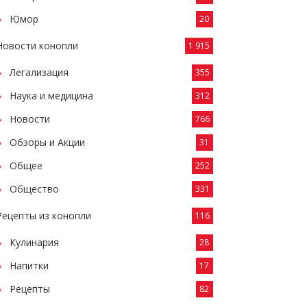
Юмор
20
Новости конопли
1 915
Легализация
355
Наука и медицина
312
Новости
766
Обзоры и Акции
31
Общее
252
Общество
331
Рецепты из конопли
116
Кулинария
28
Напитки
17
Рецепты
82