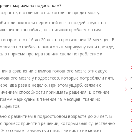
зрасте, в отличие от алкоголя не вредит мозгу.
бители алкоголя вероятней всего воздействуют на
рильщиков каннабиса, нет никаких проблем с этим.
 возрасте от 16 до 20 лет на протяжении 18 месяцев. В
олжала потреблять алкоголь и марихуану как и прежде,
сь от приема препаратов или свела потребление к
ии в сравнении снимков головного мозга этих двух
оловного мозга у подростков, которые потребляли пять
ере, два раза в неделю. При этом ущерб, связан с
аничением способности принимать решения. В отличие
грамм марихуаны в течение 18 месяцев, ткани их
 эффектов.
но с развитием в подростковом возрасте до 20 лет. В
ся процесс принятия решений, который был существенно
 Это создает замкнутый цикл, где никто не может