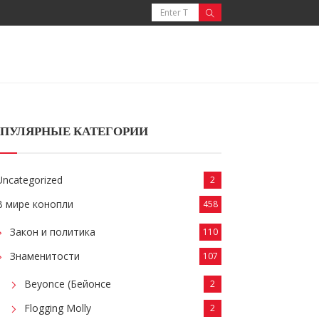
ПУЛЯРНЫЕ КАТЕГОРИИ
Uncategorized
2
В мире конопли
458
Закон и политика
110
Знаменитости
107
Beyonce (Бейонсе
2
Flogging Molly
2