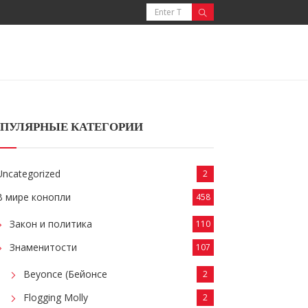
ПУЛЯРНЫЕ КАТЕГОРИИ
Uncategorized
2
В мире конопли
458
Закон и политика
110
Знаменитости
107
Beyonce (Бейонсе
2
Flogging Molly
2