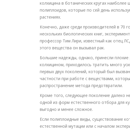
колхицина в ботанических кругах наиболее 
полиплоидов, которые по сей день использу
растениях.
Конечно, даже среди производителей в 70 го
нескольких биологических книг, эксперимен
профессор Тим Лири, известный как отец ЛС
этого вещества он вызывал рак.
Большие надежды, однако, принесли плохие 
колхицином, приходилось тратить много уси
первых двух поколений, который был вызва
частности при работе с веществами, котор
распространение метода предотвратили.
Кроме того, следующее поколение далеко не
одной из форм естественного отбора для к
выгодно и менее сложное.
Если полиплоидные виды, существование кот
естественной мутации или с началом экспер