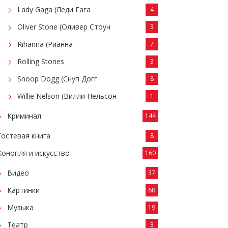
Lady Gaga (Леди Гага
4
Oliver Stone (Оливер Стоун
3
Rihanna (Рианна
7
Rolling Stones
3
Snoop Dogg (Снуп Догг
8
Willie Nelson (Вилли Нельсон
1
Криминал
144
Гостевая книга
8
Конопля и искусство
160
Видео
37
Картинки
68
Музыка
19
Театр
3