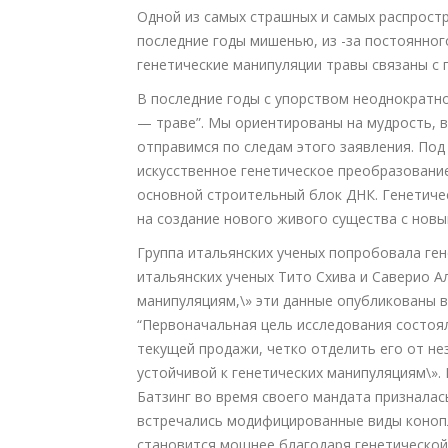
Одной из самых страшных и самых распрост
последние годы мишенью, из -за постоянно
генетические манипуляции травы связаны с
В последние годы с упорством неоднократн
— траве”. Мы ориентированы на мудрость, в
отправимся по следам этого заявления. По
искусственное генетическое преобразование
основной строительный блок ДНК. Генетиче
на создание нового живого существа с новы
Группа итальянских ученых попробовала ге
итальянских ученых Тито Схива и Саверио А
манипуляциям,\» эти данные опубликованы в 
“Первоначальная цель исследования состоя
текущей продажи, четко отделить его от не
устойчивой к генетических манипуляциям\»
Батзинг во время своего мандата призналас
встречались модифицированные виды конопли
становится мощнее благодаря генетическо