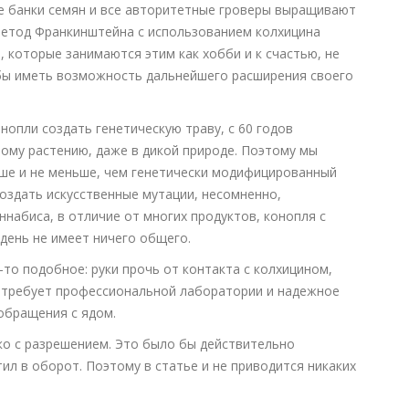
се банки семян и все авторитетные гроверы выращивают
Метод Франкинштейна с использованием колхицина
 которые занимаются этим как хобби и к счастью, не
бы иметь возможность дальнейшего расширения своего
нопли создать генетическую траву, с 60 годов
ому растению, даже в дикой природе. Поэтому мы
ьше и не меньше, чем генетически модифицированный
оздать искусственные мутации, несомненно,
ннабиса, в отличие от многих продуктов, конопля с
день не имеет ничего общего.
-то подобное: руки прочь от контакта с колхицином,
 требует профессиональной лаборатории и надежное
обращения с ядом.
о с разрешением. Это было бы действительно
ил в оборот. Поэтому в статье и не приводится никаких