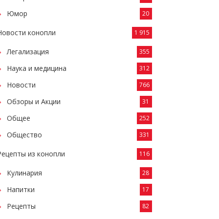
Юмор
20
Новости конопли
1 915
Легализация
355
Наука и медицина
312
Новости
766
Обзоры и Акции
31
Общее
252
Общество
331
Рецепты из конопли
116
Кулинария
28
Напитки
17
Рецепты
82