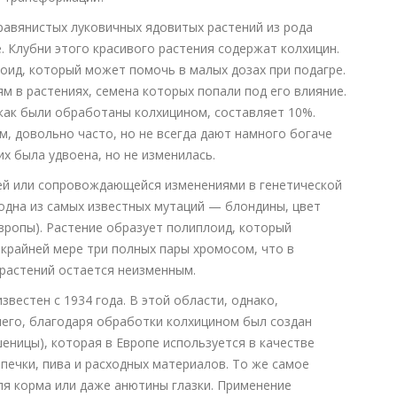
равянистых луковичных ядовитых растений из рода
 Клубни этого красивого растения содержат колхицин.
оид, который может помочь в малых дозах при подагре.
м в растениях, семена которых попали под его влияние.
как были обработаны колхицином, составляет 10%.
, довольно часто, но не всегда дают намного богаче
их была удвоена, но не изменилась.
ей или сопровождающейся изменениями в генетической
(одна из самых известных мутаций — блондины, цвет
вропы). Растение образует полиплоид, который
 крайней мере три полных пары хромосом, что в
растений остается неизменным.
вестен с 1934 года. В этой области, однако,
чего, благодаря обработки колхицином был создан
шеницы), которая в Европе используется в качестве
печки, пива и расходных материалов. То же самое
ля корма или даже анютины глазки. Применение