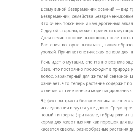
Всему виной безвременник осенний — вид т
Безвременник, семейства Безвременниковые.
Это очень токсичный и канцерогенный алкал
С другой стороны, может привести к мутация
Доля семян конопли выживших, после того, 
Растения, которые выживают, таким образом
урожай. Причина: генетическая основа для н
Речь идет о мутации, спонтанно возникающ
базе, что постоянно происходит в природе 
волос, характерный для жителей северной Е
означает, что теперь растение содержит по
отличие от генетически модифицированных 
Эффект экстракта безвременника осеннего из
исследования ведутся уже давно. Среди про
новый тип зерна (тритикале, гибрид ржи и п
корма для животных или как порошок для вы
касается свеклы, разнообразные растения д