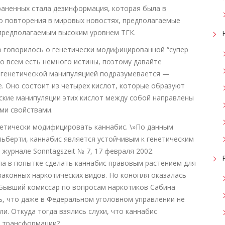
раненных стала дезинформация, которая была в
го повторения в мировых новостях, предполагаемые
 предполагаемым высоким уровнем TГК.
о говорилось о генетически модифицированной “супер
о всем есть немного истины, поэтому давайте
д генетической манипуляцией подразумевается —
. Оно состоит из четырех кислот, которые образуют
ские манипуляции этих кислот между собой направлены
ми свойствами.
нетически модифицировать каннабис. \»По данным
льберти, каннабис является устойчивым к генетическим
журнале Sonntagszeit № 7, 17 февраля 2002.
ла в попытке сделать каннабис правовым растением для
законных наркотических видов. Но конопля оказалась
. Бывший комиссар по вопросам наркотиков Сабина
ь, что даже в Федеральном уголовном управлении не
. Откуда тогда взялись слухи, что каннабис
й трансформации?