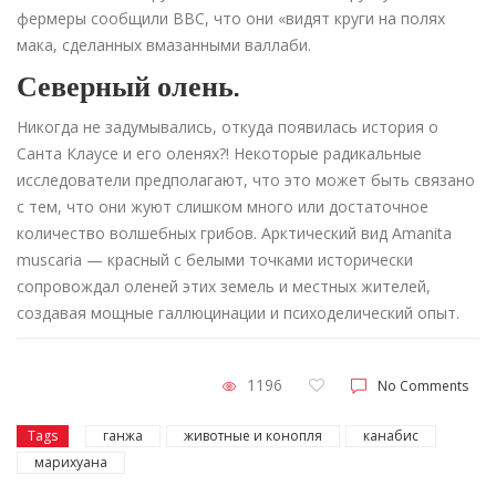
фермеры сообщили BBC, что они «видят круги на полях
мака, сделанных вмазанными валлаби.
Северный олень.
Никогда не задумывались, откуда появилась история о
Санта Клаусе и его оленях?! Некоторые радикальные
исследователи предполагают, что это может быть связано
с тем, что они жуют слишком много или достаточное
количество волшебных грибов. Арктический вид Amanita
muscaria — красный с белыми точками исторически
сопровождал оленей этих земель и местных жителей,
создавая мощные галлюцинации и психоделический опыт.
1196
No Comments
Tags
ганжа
животные и конопля
канабис
марихуана