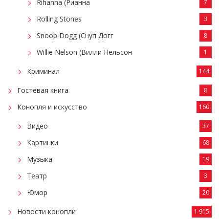
Rihanna (Рианна
7
Rolling Stones
3
Snoop Dogg (Снуп Догг
8
Willie Nelson (Вилли Нельсон
1
Криминал
144
Гостевая книга
8
Конопля и искусство
160
Видео
37
Картинки
68
Музыка
19
Театр
3
Юмор
20
Новости конопли
1 915