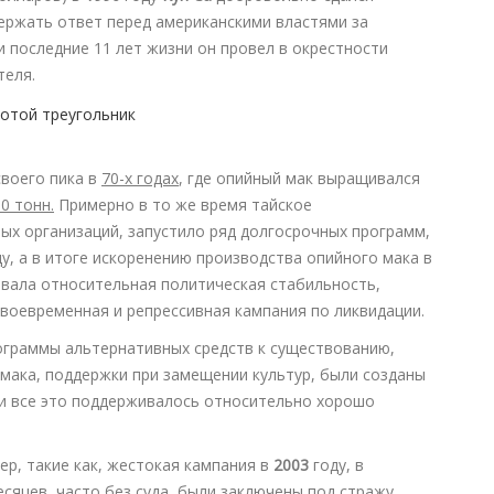
держать ответ перед американскими властями за
 последние 11 лет жизни он провел в окрестности
теля.
воего пика в
70-х годах
, где опийный мак выращивался
0 тонн.
Примерно в то же время тайское
ых организаций, запустило ряд долгосрочных программ,
, а в итоге искоренению производства опийного мака в
вовала относительная политическая стабильность,
воевременная и репрессивная кампания по ликвидации.
ограммы альтернативных средств к существованию,
мака, поддержки при замещении культур, были созданы
и все это поддерживалось относительно хорошо
р, такие как, жестокая кампания в
2003
году, в
есяцев, часто без суда, были заключены под стражу