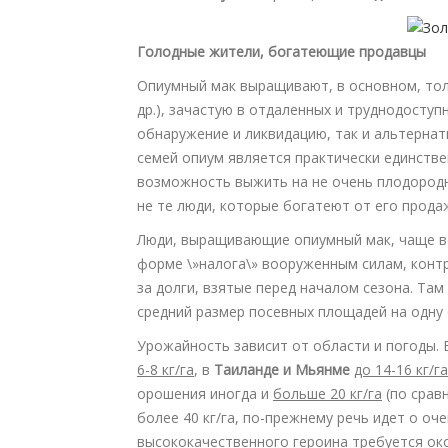
Голодные жители, богатеющие продавцы
Опиумный мак выращивают, в основном, тольк
др.), зачастую в отдаленных и труднодоступ
обнаружение и ликвидацию, так и альтернат
семей опиум является практически единств
возможность выжить на не очень плодородн
не те люди, которые богатеют от его прода
Люди, выращивающие опиумный мак, чаще вс
форме \»налога\» вооруженным силам, конт
за долги, взятые перед началом сезона. Та
средний размер посевных площадей на одну
Урожайность зависит от области и погоды.
6-8 кг/га
, в
Таиланде и Мьянме
до 14-16 кг/га
орошения иногда и
больше 20 кг/га
(по срав
более 40 кг/га, по-прежнему речь идет о оч
высококачественного героина требуется о