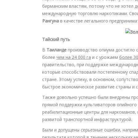
бирманским властям, потому что не хотел 
международную торговлю наркотиками. Свои
Рангуна
в качестве легального предпринима
Тайский путь
В
Таиланде
производство опиума достигло с
более
чем на 24 000 га
и с урожаем
более 30
правительство, при поддержке международн
которые способствовали постепенному спаду
стране. Этому успеху, в основном, сопутст
быстрое экономическое развитие страны и с
Также довольно успешно были внедрены пр
прямой поддержки культиваторов опийного 
реабилитационные центры для наркоманов, 
развитой транспортной инфраструктурой.
Были и допущены серьезные ошибки, наприме
результате которой в течение нескольких м