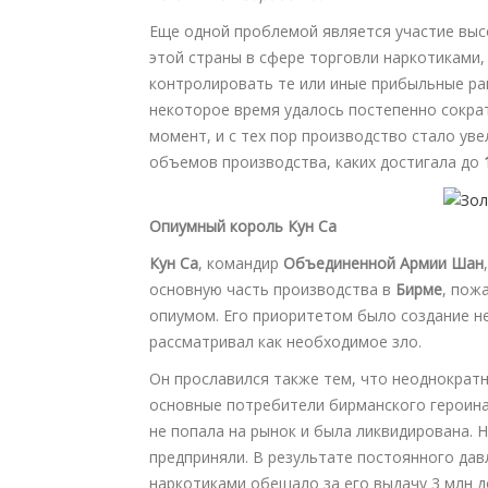
Еще одной проблемой является участие выс
этой страны в сфере торговли наркотиками,
контролировать те или иные прибыльные рай
некоторое время удалось постепенно сокра
момент, и с тех пор производство стало ув
объемов производства, каких достигала до
Опиумный король Кун Са
Кун Са
, командир
Объединенной Армии Шан
основную часть производства в
Бирме
, пож
опиумом. Его приоритетом было создание н
рассматривал как необходимое зло.
Он прославился также тем, что неоднократ
основные потребители бирманского героина)
не попала на рынок и была ликвидирована. Н
предприняли. В результате постоянного дав
наркотиками обещало за его выдачу 3 млн 