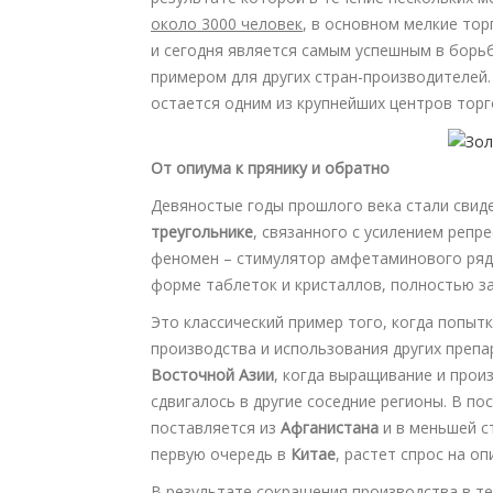
около 3000 человек
, в основном мелкие тор
и сегодня является самым успешным в борь
примером для других стран-производителей. 
остается одним из крупнейших центров торг
От опиума к прянику и обратно
Девяностые годы прошлого века стали свид
треугольнике
, связанного с усилением репр
феномен – стимулятор амфетаминового ряда
форме таблеток и кристаллов, полностью з
Это классический пример того, когда попыт
производства и использования других препа
Восточной Азии
, когда выращивание и прои
сдвигалось в другие соседние регионы. В по
поставляется из
Афганистана
и в меньшей с
первую очередь в
Китае
, растет спрос на о
В результате сокращения производства в те