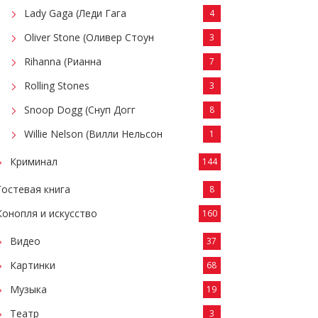
Lady Gaga (Леди Гага
4
Oliver Stone (Оливер Стоун
3
Rihanna (Рианна
7
Rolling Stones
3
Snoop Dogg (Снуп Догг
8
Willie Nelson (Вилли Нельсон
1
Криминал
144
Гостевая книга
8
Конопля и искусство
160
Видео
37
Картинки
68
Музыка
19
Театр
3