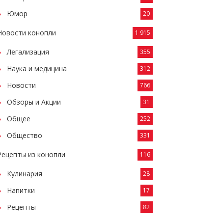
Юмор
20
Новости конопли
1 915
Легализация
355
Наука и медицина
312
Новости
766
Обзоры и Акции
31
Общее
252
Общество
331
Рецепты из конопли
116
Кулинария
28
Напитки
17
Рецепты
82