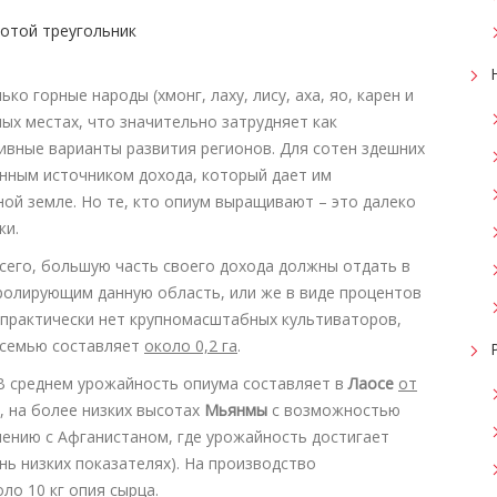
о горные народы (хмонг, лаху, лису, аха, яо, карен и
ных местах, что значительно затрудняет как
ивные варианты развития регионов. Для сотен здешних
енным источником дохода, который дает им
ой земле. Но те, кто опиум выращивают – это далеко
жи.
его, большую часть своего дохода должны отдать в
ролирующим данную область, или же в виде процентов
м практически нет крупномасштабных культиваторов,
 семью составляет
около 0,2 га
.
 В среднем урожайность опиума составляет в
Лаосе
от
, на более низких высотах
Мьянмы
с возможностью
нению с Афганистаном, где урожайность достигает
ень низких показателях). На производство
коло
10 кг опия сырца
.