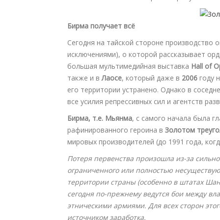
Бирма получает всё
Сегодня на тайской стороне производство о
исключениями), о которой рассказывает ор
большая мультимедийная выставка
Hall of 
также и в
Лаосе
, который даже в
2006
году н
его территории устранено. Однако в соседн
все усилия репрессивных сил и агентств разв
Бирма, т.е. Мьянма
, с самого начала была г
рафинированного героина в
Золотом треуго
мировых производителей (до 1991 года, когд
Потеря первенства произошла из-за сильно
ограниченного или полностью несуществую
территории страны (особенно в штатах Шан,
сегодня по-прежнему ведутся бои между вл
этническими армиями. Для всех сторон это
источником заработка.