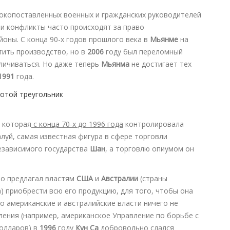
окопоставленных военных и гражданских руководителей
 и конфликты часто происходят за право
оны. С конца 90-х годов прошлого века в
Мьянме
на
тить производство, но в
2006
году был переломный
еличиваться. Но даже теперь
Мьянма
не достигает тех
1991
года.
, которая
с конца 70-х до 1996 года
контролировала
алуй, самая известная фигура в сфере торговли
езависимого государства
Шан
, а торговлю опиумом он
но предлагал властям
США
и
Австралии
(страны
 приобрести всю его продукцию, для того, чтобы она
о американские и австралийские власти ничего не
ления (например, американское Управление по борьбе с
долларов) в
1996
году
Кун Са
добровольно сдался