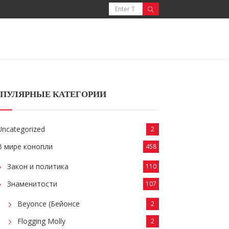
ПУЛЯРНЫЕ КАТЕГОРИИ
Uncategorized
2
В мире конопли
458
Закон и политика
110
Знаменитости
107
Beyonce (Бейонсе
2
Flogging Molly
2