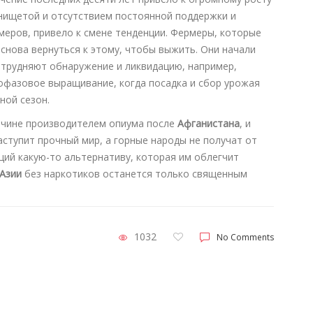
 нищетой и отсутствием постоянной поддержки и
меров, привело к смене тенденции. Фермеры, которые
снова вернуться к этому, чтобы выжить. Они начали
атрудняют обнаружение и ликвидацию, например,
гофазовое выращивание, когда посадка и сбор урожая
ной сезон.
ичине производителем опиума после
Афганистана
, и
аступит прочный мир, а горные народы не получат от
ций какую-то альтернативу, которая им облегчит
Азии
без наркотиков останется только священным
1032
No Comments