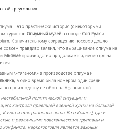
пиума – это практически история (с некоторыми
дам туристов
Опиумный музей
в городе
Соп Руак
и
Opium
. К значительному сокращению посевов дошло
е совсем правдиво заявил, что выращивание опиума на
ей
Мьянме
производство продолжается, несмотря на
ития.
лавным \»тягачом\» в производстве опиума и
льнике
, а одно время была номером один среди
а по производству ее обогнал Афганистан).
 нестабильной политической ситуации и
щего контроля правящей военной хунты на большой
 Качин и приграничных зонах Ва и Коканг), где и
астью и различными повстанческими группами и
го конфликта, наркоторговля является важным