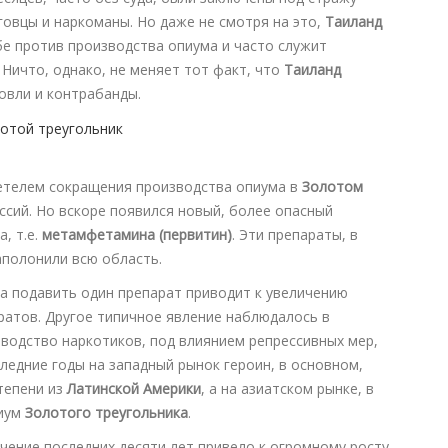
говцы и наркоманы. Но даже не смотря на это,
Таиланд
бе против производства опиума и часто служит
Ничто, однако, не меняет тот факт, что
Таиланд
овли и контрабанды.
етелем сокращения производства опиума в
Золотом
ессий. Но вскоре появился новый, более опасный
, т.е.
метамфетамина (первитин)
. Эти препараты, в
аполонили всю область.
ка подавить один препарат приводит к увеличению
ратов. Другое типичное явление наблюдалось в
зводство наркотиков, под влиянием репрессивных мер,
следние годы на западный рынок героин, в основном,
тепени из
Латинской Америки
, а на азиатском рынке, в
пиум
Золотого треугольника
.
чение последних десяти лет привело к огромному росту