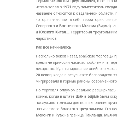
Термин
\»Золотой треугольник\»
, в сочетан
использовал в
1971
году
заместитель госуд
название относится к отдаленной области, 
которая включает в себя территорию север
Северного и Восточного Мьянма (Бирма)
. И
и Южного Китая….
Территория треугольника
наркотиков.
Как все начиналось
Несколько веков назад арабские торговцы 
время не приносил никаких проблем и, в пе
лекарство. Культивирование опийного мака 
20 веков
, когда в результате беспорядков 
мигрировали в горные районы современног
Но торговля опиумом реально расширилась 
войны, когда в штате
Шан
в
Бирме
были окк
послужило толчком для возникновения круп
называемого
Золотого треугольника
. Его н
Меконги
и
Руак
на границе
Таиланда
,
Мьянм