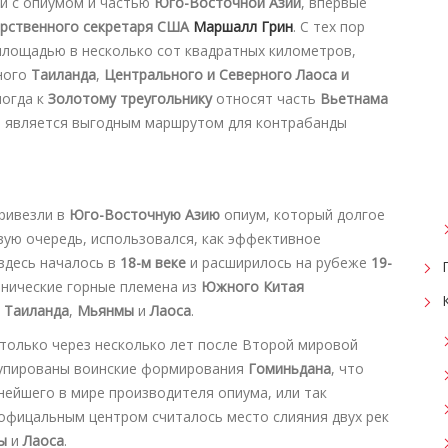
ии с опиумом и частью
Юго-Восточной Азии
, впервые
арственного секретаря США
Маршалл Грин
. С тех пор
площадью в несколько сот квадратных километров,
ного
Таиланда
,
Центрального и Северного Лаоса и
ногда к
Золотому треугольнику
относят часть
Вьетнама
 является выгодным маршрутом для контрабанды
привезли в
Юго-Восточную Азию
опиум, который долгое
рвую очередь, использовался, как эффективное
здесь началось в
18-м веке
и расширилось на рубеже
19-
этнические горные племена из
Южного Китая
о
Таиланда
,
Мьянмы
и
Лаоса
.
только через несколько лет после Второй мировой
упированы воинские формирования
Гоминьдана
, что
нейшего в мире производителя опиума, или так
еофицальным центром считалось место слияния двух рек
ы
и
Лаоса
.