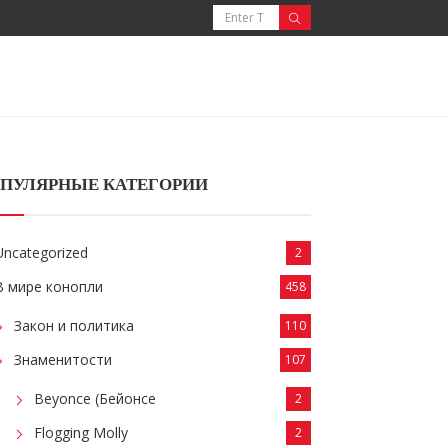
ПУЛЯРНЫЕ КАТЕГОРИИ
Uncategorized
2
В мире конопли
458
Закон и политика
110
Знаменитости
107
Beyonce (Бейонсе
2
Flogging Molly
2