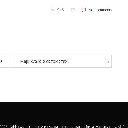
948
No Comments
ия
Марихуана в автоматах
2026 -
JahNews — новости из мира конопли, каннабиса, марихуаны.
. All R