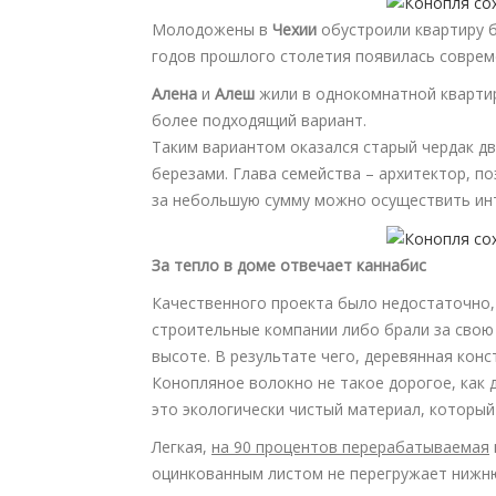
Молодожены в
Чехии
обустроили квартиру б
годов прошлого столетия появилась соврем
Алена
и
Алеш
жили в однокомнатной квартир
более подходящий вариант.
Таким вариантом оказался старый чердак дв
березами. Глава семейства – архитектор, п
за небольшую сумму можно осуществить инт
За тепло в доме отвечает каннабис
Качественного проекта было недостаточно,
строительные компании либо брали за свою 
высоте. В результате чего, деревянная кон
Конопляное волокно не такое дорогое, как
это экологически чистый материал, который
Легкая,
на 90 процентов перерабатываемая
оцинкованным листом не перегружает нижню