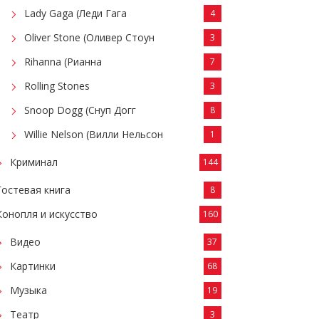
Lady Gaga (Леди Гага
4
Oliver Stone (Оливер Стоун
3
Rihanna (Рианна
7
Rolling Stones
3
Snoop Dogg (Снуп Догг
8
Willie Nelson (Вилли Нельсон
1
Криминал
144
Гостевая книга
8
Конопля и искусство
160
Видео
37
Картинки
68
Музыка
19
Театр
3