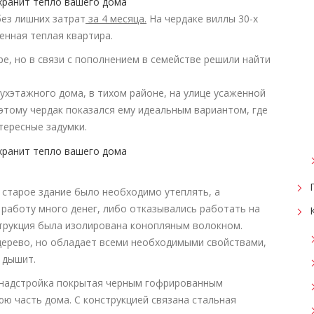
ез лишних затрат
за 4 месяца.
На чердаке виллы 30-х
енная теплая квартира.
е, но в связи с пополнением в семействе решили найти
ухэтажного дома, в тихом районе, на улице усаженной
оэтому чердак показался ему идеальным вариантом, где
ересные задумки.
 старое здание было необходимо утеплять, а
работу много денег, либо отказывались работать на
струкция была изолирована конопляным волокном.
 дерево, но обладает всеми необходимыми свойствами,
 дышит.
надстройка покрытая черным гофрированным
ю часть дома. С конструкцией связана стальная