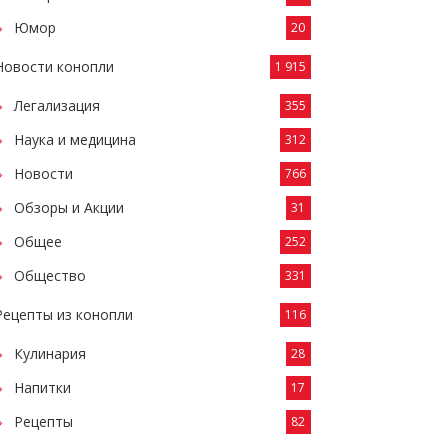
Юмор
20
Новости конопли
1 915
Легализация
355
Наука и медицина
312
Новости
766
Обзоры и Акции
31
Общее
252
Общество
331
Рецепты из конопли
116
Кулинария
28
Напитки
17
Рецепты
82