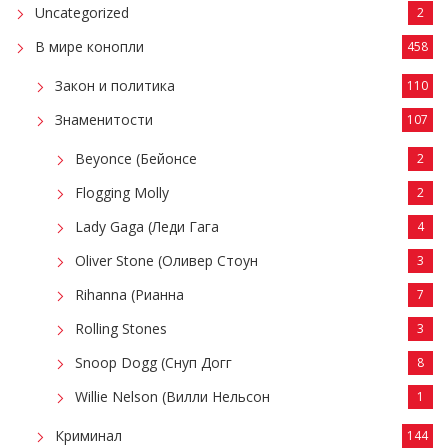
Uncategorized
2
В мире конопли
458
Закон и политика
110
Знаменитости
107
Beyonce (Бейонсе
2
Flogging Molly
2
Lady Gaga (Леди Гага
4
Oliver Stone (Оливер Стоун
3
Rihanna (Рианна
7
Rolling Stones
3
Snoop Dogg (Снуп Догг
8
Willie Nelson (Вилли Нельсон
1
Криминал
144