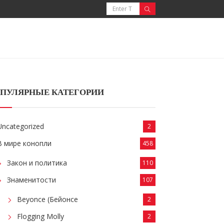
ПУЛЯРНЫЕ КАТЕГОРИИ
Uncategorized
2
В мире конопли
458
Закон и политика
110
Знаменитости
107
Beyonce (Бейонсе
2
Flogging Molly
2