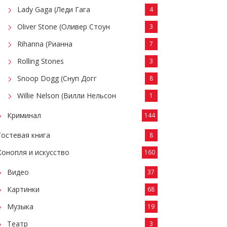
Lady Gaga (Леди Гага
4
Oliver Stone (Оливер Стоун
3
Rihanna (Рианна
7
Rolling Stones
3
Snoop Dogg (Снуп Догг
8
Willie Nelson (Вилли Нельсон
1
Криминал
144
Гостевая книга
8
Конопля и искусство
160
Видео
37
Картинки
68
Музыка
19
Театр
3