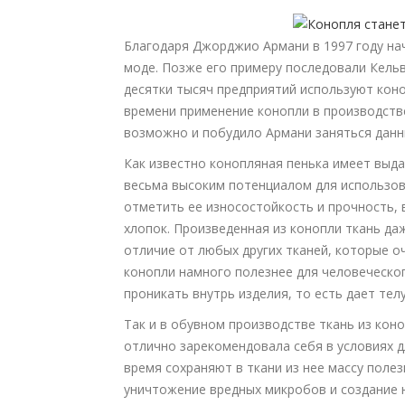
Благодаря Джорджио Армани в 1997 году нач
моде. Позже его примеру последовали Кельв
десятки тысяч предприятий используют коно
времени применение конопли в производств
возможно и побудило Армани заняться данн
Как известно конопляная пенька имеет выд
весьма высоким потенциалом для использов
отметить ее износостойкость и прочность, 
хлопок. Произведенная из конопли ткань да
отличие от любых других тканей, которые о
конопли намного полезнее для человеческог
проникать внутрь изделия, то есть дает те
Так и в обувном производстве ткань из коно
отлично зарекомендовала себя в условиях д
время сохраняют в ткани из нее массу полез
уничтожение вредных микробов и создание 