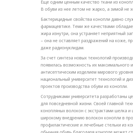
Еще одним ценным качество ткани из коноп
В обуви из нее летом не жарко, а зимой не 
Бактерицидные свойства конопли давно слу
фармацевтике. Теми же качествами обладает
жира изнутри, она устраняет неприятный за
– она не оставляет раздражений на коже, 
даже радионуклидам.
За счет синтеза новых технологий производ
появилась возможность их максимального и
антисептическим изделием мирового уровня
национальный университет технологий и диз
проектов производства обуви из конопли.
Сотрудниками университета разработаны це
для повседневной жизни. Своей главной тех
конопляных волокон с экстрактами шелка и 
широкому внедрению волокон конопли в пр
профилактические и лечебные стельки из к
обычная обувь благодаря конопле может ста