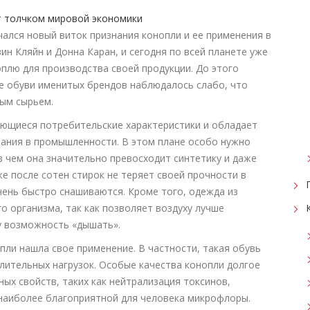
ался новый виток признания конопли и ее применения в
ин Кляйн и Донна Каран, и сегодня по всей планете уже
плю для производства своей продукции. До этого
е обуви именитых брендов наблюдалось слабо, что
ым сырьем.
ающиеся потребительские характеристики и обладает
ания в промышленности. В этом плане особо нужно
в чем она значительно превосходит синтетику и даже
же после сотен стирок не теряет своей прочности в
чень быстро снашиваются. Кроме того, одежда из
о организма, так как позволяет воздуху лучше
лу возможность «дышать».
пли нашла свое применение. В частности, такая обувь
лительных нагрузок. Особые качества конопли долгое
ных свойств, таких как нейтрализация токсинов,
наиболее благоприятной для человека микрофлоры.