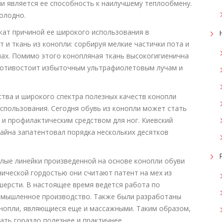
ли является ее способность к наилучшему теплообмену.
холодно.
жат причиной ее широкого использования в
 и ткань из конопли: сорбируя мелкие частички пота и
пах. Помимо этого конопляная ткань высокогигиенична
противостоит избыточным ультрафиолетовым лучам и
ства и широкого спектра полезных качеств конопли
спользования. Сегодня обувь из конопли может стать
 и профилактическим средством для ног. Киевский
айна запатентовал порядка нескольких десятков
лые линейки произведенной на основе конопли обуви
нической гордостью они считают патент на мех из
шерсти. В настоящее время ведется работа по
омышленное производство. Также были разработаны
онопли, являющиеся еще и массажными. Таким образом,
ть гораздо полезнее и практичнее.