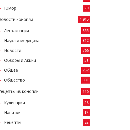
Юмор
20
Новости конопли
1 915
Легализация
355
Наука и медицина
312
Новости
766
Обзоры и Акции
31
Общее
252
Общество
331
Рецепты из конопли
116
Кулинария
28
Напитки
17
Рецепты
82