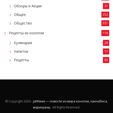
Обзоры и Акции
31
Общее
252
Общество
331
Рецепты из конопли
116
Кулинария
28
Напитки
17
Рецепты
82
© Copyright
2026 -
JahNews — новости из мира конопли, каннабиса,
марихуаны.
. All Rights Reserved.