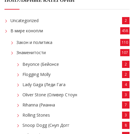
ПОПУЛЯРНЫЕ КАТЕГОРИИ
Uncategorized
2
В мире конопли
458
Закон и политика
110
Знаменитости
107
Beyonce (Бейонсе
2
Flogging Molly
2
Lady Gaga (Леди Гага
4
Oliver Stone (Оливер Стоун
3
Rihanna (Рианна
7
Rolling Stones
3
Snoop Dogg (Снуп Догг
8