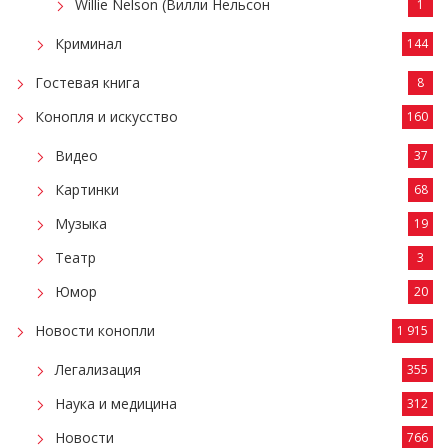
Willie Nelson (Вилли Нельсон
1
Криминал
144
Гостевая книга
8
Конопля и искусство
160
Видео
37
Картинки
68
Музыка
19
Театр
3
Юмор
20
Новости конопли
1 915
Легализация
355
Наука и медицина
312
Новости
766