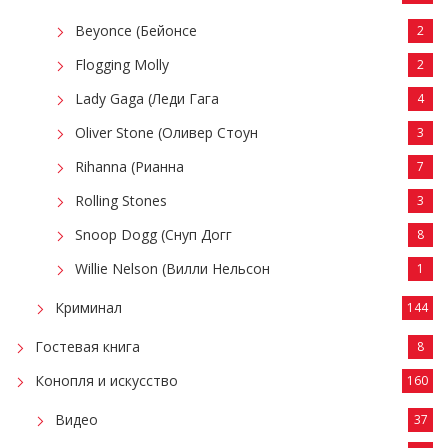
Beyonce (Бейонсе
2
Flogging Molly
2
Lady Gaga (Леди Гага
4
Oliver Stone (Оливер Стоун
3
Rihanna (Рианна
7
Rolling Stones
3
Snoop Dogg (Снуп Догг
8
Willie Nelson (Вилли Нельсон
1
Криминал
144
Гостевая книга
8
Конопля и искусство
160
Видео
37