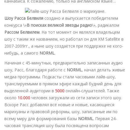
каннабиса. К сожалению, только на английском языке…
Шоу Расса Белвиля
создано и выпускается победителем
конкурса \»
В поисках великой звезды радио
\», радикалом
Рассом Белвилем
. На тот момент он являлся владельцем
шоу с таким же названием, но работал он для XM Satellite в
2007-2009гг., а ныне шоу создаётся при поддержке не кого-
нибудь, а самого
NORML
.
Начиная с 45-минутных, предварительно записанных аудио
шоу, Расс, благодаря работе с
NORML
, начал делать живые
медиа программы. Подкасты стали часовыми лайв-шоу,
транслируемыми в прямом эфире каждый будний день для
выделенной аудитории в
5000
онлайн-слушателей. Также
около
10.000
человек загружали из сети записи этого шоу.
Вскоре Расс добавлял всё новые и новые, касающиеся
марихуаны и правовой реформы, шоу, записанные им по
всему миру для формирования базы
NORML
. Первая 24-
часовая трансляция шоу была посвящена вопросам