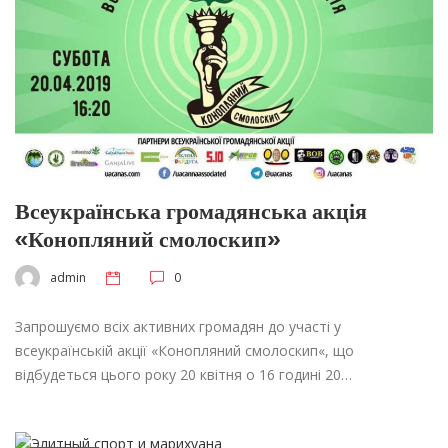
Всеукраїнська громадянська акція
«Конопляний смолоскип»
admin
0
Запрошуємо всіх активних громадян до участі у
всеукраїнській акції «Конопляний смолоскип«, що
відбудеться цього року 20 квітня о 16 годині 20…