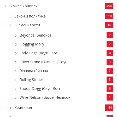
В мире конопли
458
Закон и политика
110
Знаменитости
107
Beyonce (Бейонсе
2
Flogging Molly
2
Lady Gaga (Леди Гага
4
Oliver Stone (Оливер Стоун
3
Rihanna (Рианна
7
Rolling Stones
3
Snoop Dogg (Снуп Догг
8
Willie Nelson (Вилли Нельсон
1
Криминал
144