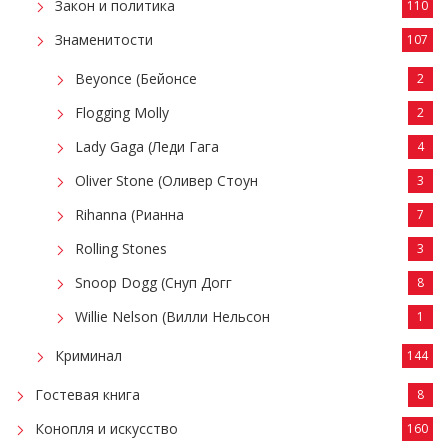
Закон и политика
110
Знаменитости
107
Beyonce (Бейонсе
2
Flogging Molly
2
Lady Gaga (Леди Гага
4
Oliver Stone (Оливер Стоун
3
Rihanna (Рианна
7
Rolling Stones
3
Snoop Dogg (Снуп Догг
8
Willie Nelson (Вилли Нельсон
1
Криминал
144
Гостевая книга
8
Конопля и искусство
160