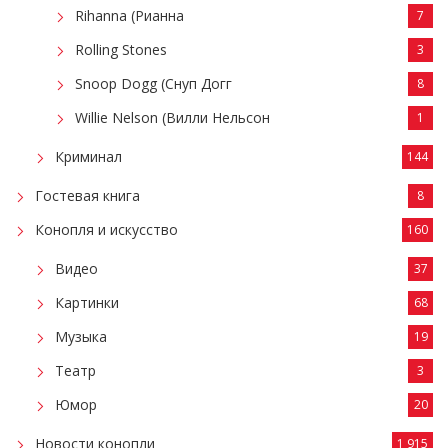
Rihanna (Рианна
7
Rolling Stones
3
Snoop Dogg (Снуп Догг
8
Willie Nelson (Вилли Нельсон
1
Криминал
144
Гостевая книга
8
Конопля и искусство
160
Видео
37
Картинки
68
Музыка
19
Театр
3
Юмор
20
Новости конопли
1 915