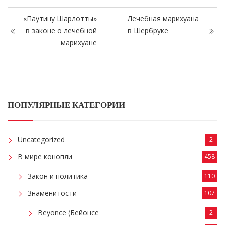
«Паутину Шарлотты»
Лечебная марихуана
в законе о лечебной
в Шербруке
марихуане
ПОПУЛЯРНЫЕ КАТЕГОРИИ
Uncategorized
2
В мире конопли
458
Закон и политика
110
Знаменитости
107
Beyonce (Бейонсе
2