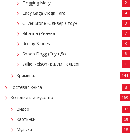
Flogging Molly
2
Lady Gaga (Леди Гага
4
Oliver Stone (Оливер Стоун
3
Rihanna (Рианна
7
Rolling Stones
3
Snoop Dogg (Снуп Догг
8
Willie Nelson (Вилли Нельсон
1
Криминал
144
Гостевая книга
8
Конопля и искусство
160
Видео
37
Картинки
68
Музыка
19