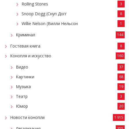
Rolling Stones
3
Snoop Dogg (Снуп Догг
8
Willie Nelson (Вилли Нельсон
1
Криминал
144
Гостевая книга
8
Конопля и искусство
160
Видео
37
Картинки
68
Музыка
19
Театр
3
Юмор
20
Новости конопли
1 915
Легализация
355