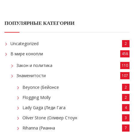
ПОПУЛЯРНЫЕ КАТЕГОРИИ
Uncategorized
2
В мире конопли
458
Закон и политика
110
Знаменитости
107
Beyonce (Бейонсе
2
Flogging Molly
2
Lady Gaga (Леди Гага
4
Oliver Stone (Оливер Стоун
3
Rihanna (Рианна
7