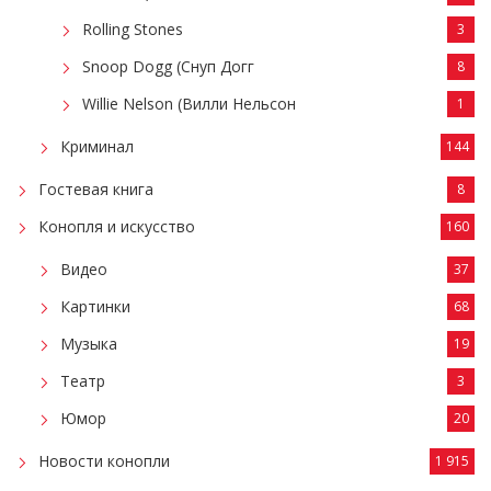
Rolling Stones
3
Snoop Dogg (Снуп Догг
8
Willie Nelson (Вилли Нельсон
1
Криминал
144
Гостевая книга
8
Конопля и искусство
160
Видео
37
Картинки
68
Музыка
19
Театр
3
Юмор
20
Новости конопли
1 915