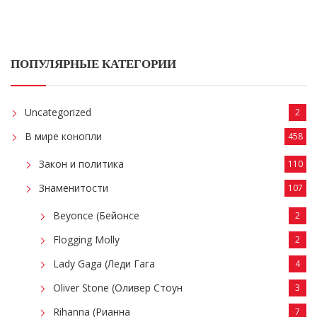
ПОПУЛЯРНЫЕ КАТЕГОРИИ
Uncategorized
2
В мире конопли
458
Закон и политика
110
Знаменитости
107
Beyonce (Бейонсе
2
Flogging Molly
2
Lady Gaga (Леди Гага
4
Oliver Stone (Оливер Стоун
3
Rihanna (Рианна
7