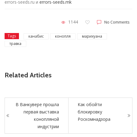
errors-seeds.ru и
errors-seeds.mk
1144
No Comments
Tags
канабис
конопля
марихуана
травка
Related Articles
В Ванкувере прошла
Как обойти
первая выставка
блокировку
конопляной
Роскомнадзора
индустрии