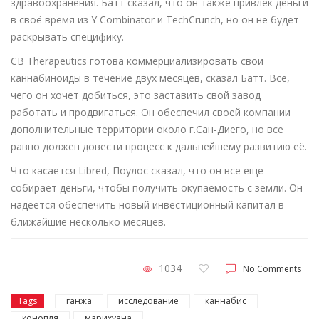
здравоохранения. Батт сказал, что он также привлек деньги
в своё время из Y Combinator и TechCrunch, но он не будет
раскрывать специфику.
CB Therapeutics готова коммерциализировать свои
каннабиноиды в течение двух месяцев, сказал Батт. Все,
чего он хочет добиться, это заставить свой завод
работать и продвигаться. Он обеспечил своей компании
дополнительные территории около г.Сан-Диего, но все
равно должен довести процесс к дальнейшему развитию её.
Что касается Libred, Поулос сказал, что он все еще
собирает деньги, чтобы получить окупаемость с земли. Он
надеется обеспечить новый инвестиционный капитал в
ближайшие несколько месяцев.
1034
No Comments
Tags
ганжа
исследование
каннабис
конопля
марихуана