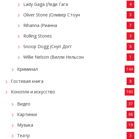
Lady Gaga (Леди Гага
4
Oliver Stone (Оливер Стоун
3
Rihanna (Рианна
7
Rolling Stones
3
Snoop Dogg (Снуп Догг
8
Willie Nelson (Вилли Нельсон
1
Криминал
144
Гостевая книга
8
Конопля и искусство
160
Видео
37
Картинки
68
Музыка
19
Театр
3