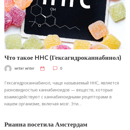
Что такое HHC (Гексагидроканнабинол)
writer writer
0
Гексагидроканнабинол, чаще называемый HHC, является
разновидностью каннабиноидов — веществ, которые
взаимодействуют с каннабиноидными рецепторами в
нашем организме, включая мозг. Эти…
Рианна посетила Амстердам