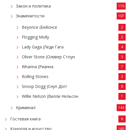
Закон и политика
110
Знаменитости
107
Beyonce (Бейонсе
2
Flogging Molly
2
Lady Gaga (Леди Гага
4
Oliver Stone (Оливер Стоун
3
Rihanna (Рианна
7
Rolling Stones
3
Snoop Dogg (Снуп Догг
8
Willie Nelson (Вилли Нельсон
1
Криминал
144
Гостевая книга
8
Конопля и искусство
160