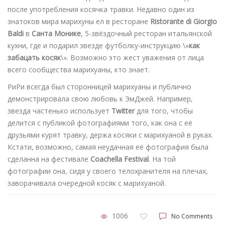
после употребления косячка травки. Недавно один из
знатоков мира марихуны ел в ресторане
Ristorante di Giorgio
Baldi
в
Санта Монике
, 5-звёздочный ресторан итальянской
кухни, где и подарил звезде футболку-инструкцию \»
как
забацать косяк
\». Возможно это жест уважения от лица
всего сообщества марихуаны, кто знает.
РиРи всегда был сторонницей марихуаны и публично
демонстрировала свою любовь к ЭмДжей. Например,
звезда частенько использует
Twitter
для того, чтобы
делится с публикой фотографиями того, как она с её
друзьями курят травку, держа косяки с марихуаной в руках.
Кстати, возможно, самая неудачная её фотография была
сделанна на фестивале
Coachella Festival
. На той
фотографии она, сидя у своего телохранителя на плечах,
заворачивала очередной косяк с марихуаной.
1006
No Comments