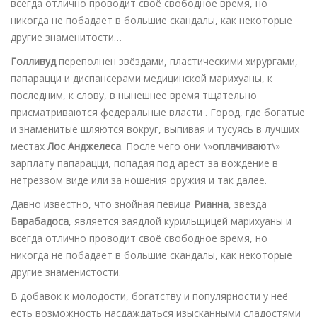
всегда отлично проводит своё свободное время, но
никогда не побадает в большие скандалы, как некоторые
другие знаменитости…
Голливуд
переполнен звёздами, пластическими хирургами,
папарацци и диспансерами медицинской марихуаны, к
последним, к слову, в нынешнее время тщательно
присматриваются федеральные власти . Город, где богатые
и знаменитые шляются вокруг, выпивая и тусуясь в лучших
местах
Лос Анджелеса
. После чего они \»
оплачивают
\»
зарплату папарацци, попадая под арест за вождение в
нетрезвом виде или за ношения оружия и так далее.
Давно известно, что знойная певица
Рианна
, звезда
Барабадоса
, является заядлой курильщицей марихуаны и
всегда отлично проводит своё свободное время, но
никогда не побадает в большие скандалы, как некоторые
другие знаменистости.
В добавок к молодости, богатству и популярности у неё
есть возможность насдаждаться изысканными сладостями