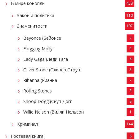
В мире конопли
458
Закон и политика
110
Знаменитости
107
Beyonce (Бейонсе
2
Flogging Molly
2
Lady Gaga (Леди Гага
4
Oliver Stone (Оливер Стоун
3
Rihanna (Рианна
7
Rolling Stones
3
Snoop Dogg (Снуп Догг
8
Willie Nelson (Вилли Нельсон
1
Криминал
144
Гостевая книга
8