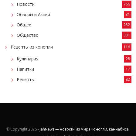
Новости
766
Обзоры и Акции
31
Общее
252
Общество
331
Рецепты из конопли
116
Кулинария
28
Напитки
17
Рецепты
82
© Copyright
2026 -
JahNews — новости из мира конопли, каннабиса,