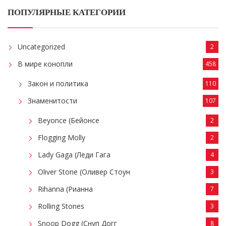
ПОПУЛЯРНЫЕ КАТЕГОРИИ
Uncategorized
2
В мире конопли
458
Закон и политика
110
Знаменитости
107
Beyonce (Бейонсе
2
Flogging Molly
2
Lady Gaga (Леди Гага
4
Oliver Stone (Оливер Стоун
3
Rihanna (Рианна
7
Rolling Stones
3
Snoop Dogg (Снуп Догг
8