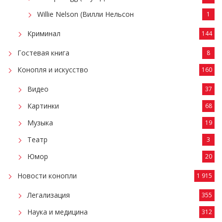
Willie Nelson (Вилли Нельсон
1
Криминал
144
Гостевая книга
8
Конопля и искусство
160
Видео
37
Картинки
68
Музыка
19
Театр
3
Юмор
20
Новости конопли
1 915
Легализация
355
Наука и медицина
312