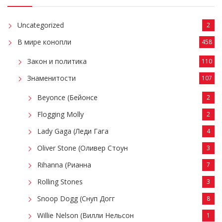
Uncategorized
2
В мире конопли
458
Закон и политика
110
Знаменитости
107
Beyonce (Бейонсе
2
Flogging Molly
2
Lady Gaga (Леди Гага
4
Oliver Stone (Оливер Стоун
3
Rihanna (Рианна
7
Rolling Stones
3
Snoop Dogg (Снуп Догг
8
Willie Nelson (Вилли Нельсон
1