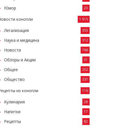
Юмор
20
Новости конопли
1 915
Легализация
355
Наука и медицина
312
Новости
766
Обзоры и Акции
31
Общее
252
Общество
331
Рецепты из конопли
116
Кулинария
28
Напитки
17
Рецепты
82