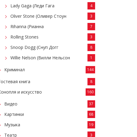
Lady Gaga (Леди Гага
4
Oliver Stone (Оливер Стоун
3
Rihanna (Рианна
7
Rolling Stones
3
Snoop Dogg (Снуп Догг
8
Willie Nelson (Вилли Нельсон
1
Криминал
144
Гостевая книга
8
Конопля и искусство
160
Видео
37
Картинки
68
Музыка
19
Театр
3