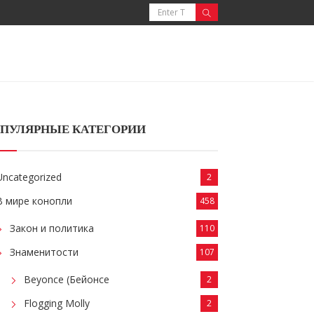
ПУЛЯРНЫЕ КАТЕГОРИИ
Uncategorized
2
В мире конопли
458
Закон и политика
110
Знаменитости
107
Beyonce (Бейонсе
2
Flogging Molly
2