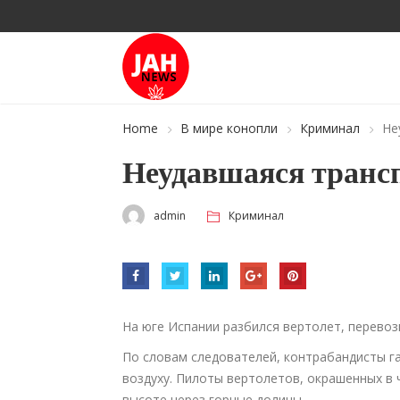
Home
В мире конопли
Криминал
Не
Неудавшаяся транс
admin
Криминал
На юге Испании разбился вертолет, перевоз
По словам следователей, контрабандисты г
воздуху. Пилоты вертолетов, окрашенных в 
высоте через горные долины.