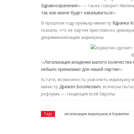
Здравоохранения
\» — также говорит Милени
так или иначе будет наказываться
\»
В прошлом году премьер-министр
Ядранка К
сказала, что её партия Христианско-демокр
декриминализацию марихуаны:
Я
\»
Легализация владения малого количества 
небыло приемлимо для нашей партии
\»
Кстати, возможность узаконить марихуану в
министр
Дражен Боснякович
, всячески пыта
реформа — тенденция всей Европы.
Tags
легализация марихуаны в Хорватии