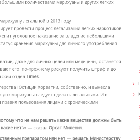
ебольшими количествами марихуаны и других лёгких
нирует провести процесс легализации лёгких наркотиков
тменит уголовное наказание за владение небольшими
статус хранения марихуаны для личного употребления
ватии, даже для личных целей или медицины, останется
вают его, по-прежнему рискуют получить штраф и до
тский отдел
Times
.
терства Юстиции Хорватии, собственно, и вынесла
 доз марихуаны следует сделать легальными. И в
 правил пользования лицами с хроническими
потому что не нам решать какие вещества должны быть
какие нет.
\» — сказал
Орсат Миленич
.
арственным препаратом или нет — решать Министерству