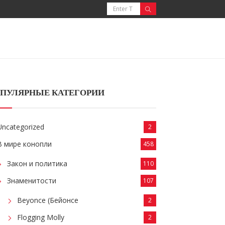
ПУЛЯРНЫЕ КАТЕГОРИИ
Uncategorized
2
В мире конопли
458
Закон и политика
110
Знаменитости
107
Beyonce (Бейонсе
2
Flogging Molly
2