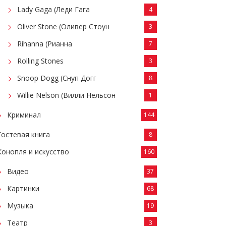
Lady Gaga (Леди Гага
4
Oliver Stone (Оливер Стоун
3
Rihanna (Рианна
7
Rolling Stones
3
Snoop Dogg (Снуп Догг
8
Willie Nelson (Вилли Нельсон
1
Криминал
144
Гостевая книга
8
Конопля и искусство
160
Видео
37
Картинки
68
Музыка
19
Театр
3