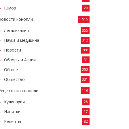
Юмор
20
Новости конопли
1 915
Легализация
355
Наука и медицина
312
Новости
766
Обзоры и Акции
31
Общее
252
Общество
331
Рецепты из конопли
116
Кулинария
28
Напитки
17
Рецепты
82