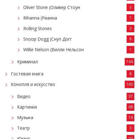
Oliver Stone (Оливер Стоун
3
Rihanna (Рианна
7
Rolling Stones
3
Snoop Dogg (Снуп Догг
8
Willie Nelson (Вилли Нельсон
1
Криминал
144
Гостевая книга
8
Конопля и искусство
160
Видео
37
Картинки
68
Музыка
19
Театр
3
Юмор
20