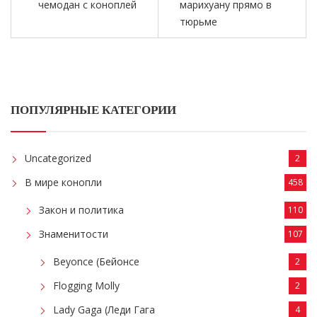
чемодан с коноплей
марихуану прямо в
тюрьме
ПОПУЛЯРНЫЕ КАТЕГОРИИ
Uncategorized
2
В мире конопли
458
Закон и политика
110
Знаменитости
107
Beyonce (Бейонсе
2
Flogging Molly
2
Lady Gaga (Леди Гага
4