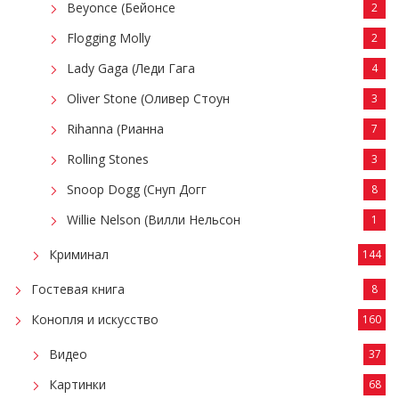
Beyonce (Бейонсе
2
Flogging Molly
2
Lady Gaga (Леди Гага
4
Oliver Stone (Оливер Стоун
3
Rihanna (Рианна
7
Rolling Stones
3
Snoop Dogg (Снуп Догг
8
Willie Nelson (Вилли Нельсон
1
Криминал
144
Гостевая книга
8
Конопля и искусство
160
Видео
37
Картинки
68