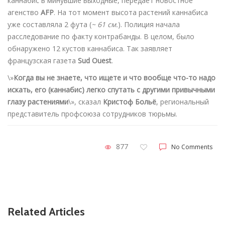
каннабис в минувшие выходные, передаёт новостное
агенство
AFP
. На тот момент высота растений каннабиса
уже составляла 2 фута (
~ 61 см.
). Полиция начала
расследование по факту контрабанды. В целом, было
обнаружено 12 кустов каннабиса. Так заявляет
французская газета
Sud Ouest
.
\»
Когда вы не знаете, что ищете и что вообще что-то надо
искать, его (каннабис) легко спутать с другими привычными
глазу растениями
\», сказал
Кристоф Больё
, региональный
представитель профсоюза сотрудников тюрьмы.
877
No Comments
Related Articles