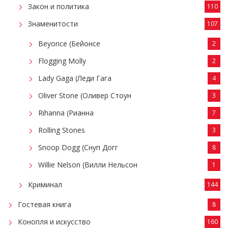
Закон и политика
110
Знаменитости
107
Beyonce (Бейонсе
2
Flogging Molly
2
Lady Gaga (Леди Гага
4
Oliver Stone (Оливер Стоун
3
Rihanna (Рианна
7
Rolling Stones
3
Snoop Dogg (Снуп Догг
8
Willie Nelson (Вилли Нельсон
1
Криминал
144
Гостевая книга
8
Конопля и искусство
160