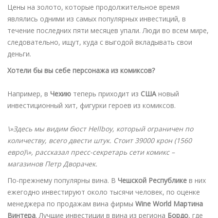
Цены на золото, которые продолжительное время
являлись одними из самых популярных инвестиций, в
течение последних пяти месяцев упали. Люди во всем мире,
следовательно, ищут, куда с выгодой вкладывать свои
деньги.
Хотели бы вы себе персонажа из комиксов?
Например, в
Чехию
теперь приходит из
США
новый
инвестиционный хит, фигурки героев из комиксов.
\»Здесь мы видим бюст Hellboy, который ограничен по
количеству, всего двести штук. Стоит 39000 крон (1560
евро)\», рассказал пресс-секретарь сети комикс –
магазинов Петр Дворачек.
По-прежнему популярны вина. В
Чешской Республике
в них
ежегодно инвестируют около тысячи человек, по оценке
менеджера по продажам вина фирмы
Wine World
Мартина
Винтера
. Лучшие инвестиции в вина из региона
Бордо
, где