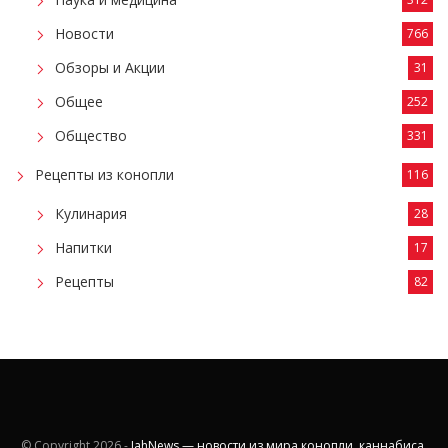
Новости
766
Обзоры и Акции
31
Общее
252
Общество
331
Рецепты из конопли
116
Кулинария
28
Напитки
17
Рецепты
82
© Copyright
2026 -
JahNews — новости из мира конопли, каннабиса,