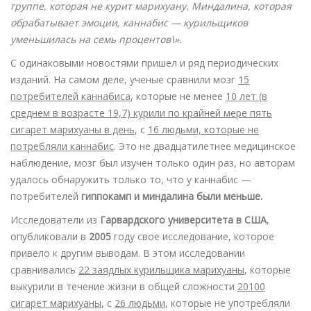
группе, которая не курит марихуану. Миндалина, которая
обрабатывает эмоции, каннабис — курильщиков
уменьшилась на семь процентов\».
С одинаковыми новостями пришел и ряд периодических
изданий. На самом деле, ученые сравнили мозг
15
потребителей каннабиса
, которые не менее
10 лет (в
среднем в возрасте 19,7) курили по крайней мере пять
сигарет марихуаны в день
, с
16 людьми, которые не
потребляли каннабис
. Это не двадцатилетнее медицинское
наблюдение, мозг был изучен только один раз, но авторам
удалось обнаружить только то, что у каннабис —
потребителей
гиппокамп и миндалина были меньше.
Исследователи из
Гарвардского университета в США
,
опубликовали в
2005
году свое исследование, которое
привело к другим выводам. В этом исследовании
сравнивались
22 заядлых курильщика марихуаны
, которые
выкурили в течение жизни в общей сложности
20100
сигарет марихуаны
, с
26 людьми
, которые не употребляли