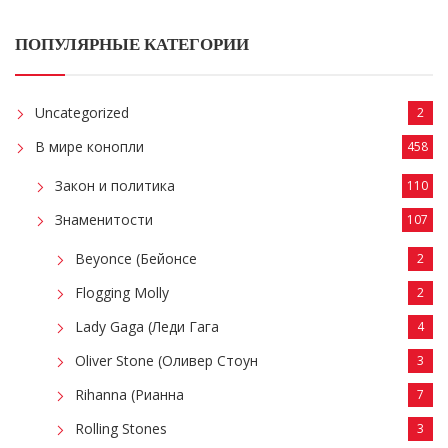
ПОПУЛЯРНЫЕ КАТЕГОРИИ
Uncategorized
2
В мире конопли
458
Закон и политика
110
Знаменитости
107
Beyonce (Бейонсе
2
Flogging Molly
2
Lady Gaga (Леди Гага
4
Oliver Stone (Оливер Стоун
3
Rihanna (Рианна
7
Rolling Stones
3