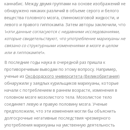
каннабис. Между двумя группами на основе изображений не
обнаружено никаких различий в объеме серого и белого
вещества головного мозга, спинномозговой жидкости, и
левого и правого гиппокампа. Затем авторы заключили, что
\»эти данные согласуются с недавними исследованиями,
которые свидетельствуют, что употребление марихуаны не
связано со структурными изменениями в мозге в целом
или в гиппокампе\».
В последние годы наука в очередной раз пришла к
противоречивым выводам по этому вопросу. Например,
ученые из
Оксфордского университета (Великобритания)
обнаружили у заядлых курильщиков марихуаны, которые
начали с потреблением в раннем возрасте, изменения в
головном мозге мозолистого тела. Мозолистое тело
соединяет левую и правую половину мозга. Ученые
предположили, что эти изменения могли бы объяснить
долгосрочные негативные последствия чрезмерного
употребления марихуаны на умственную деятельность