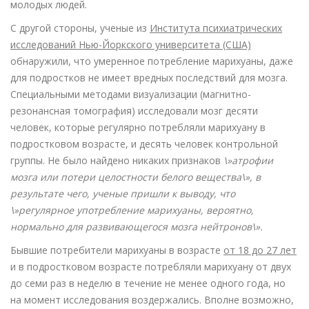
молодых людей.
С другой стороны, ученые из
Института психиатрических
исследований Нью-Йоркского университета (США)
обнаружили, что умеренное потребление марихуаны, даже
для подростков не имеет вредных последствий для мозга.
Специальными методами визуализации (магнитно-
резонансная томография) исследовали мозг десяти
человек, которые регулярно потребляли марихуану в
подростковом возрасте, и десять человек контрольной
группы. Не было найдено никаких признаков
\»атрофии
мозга или потери целостности белого вещества\», в
результате чего, ученые пришли к выводу, что
\»регулярное употребление марихуаны, вероятно,
нормально для развивающегося мозга нейтронов\».
Бывшие потребители марихуаны в возрасте
от 18 до 27 лет
и в подростковом возрасте потребляли марихуану от двух
до семи раз в неделю в течение не менее одного года, но
на момент исследования воздержались. Вполне возможно,