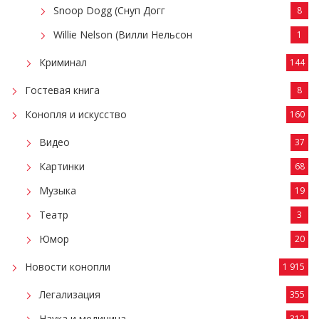
Snoop Dogg (Снуп Догг
8
Willie Nelson (Вилли Нельсон
1
Криминал
144
Гостевая книга
8
Конопля и искусство
160
Видео
37
Картинки
68
Музыка
19
Театр
3
Юмор
20
Новости конопли
1 915
Легализация
355
Наука и медицина
312