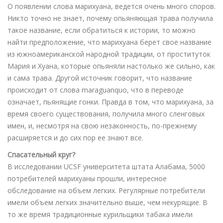
О появлении слова марихуана, ведется очень много споров.
Никто точно не знает, почему опьяняющая трава получила
такое название, если обратиться к истории, то можно
найти предположение, что марихуана берет свое название
из южноамериканской народной традиции, от проституток
Мария и Хуана, которые опьяняли настолько же сильно, как
и сама трава. Другой источник говорит, что название
происходит от слова maraguanquo, что в переводе
означает, пьянящие гонки. Правда в том, что марихуана, за
время своего существования, получила много сленговых
имен, и, несмотря на свою незаконность, по-прежнему
расширяется и до сих пор ее знают все.
Спасательный круг?
В исследовании UCSF университета штата Алабама, 5000
потребителей марихуаны прошли, интересное
обследование на объем легких. Регулярные потребители
имели объем легких значительно выше, чем некурящие. В
то же время традиционные курильщики табака имели