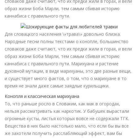
словаков даже считают, что их предки жили в горах, и вели
образ жизни Боба Марли, тем самым сбивая историю
каннабиса с правильного пути.
Для словацкого населения \»трава\» довольно близка.
Народные песни полны текстами о конопле, большинство
словаков даже считают, что их предки жили в горах, и вели
образ жизни Боба Марли, тем самым сбивая историю
каннабиса с правильного пути. Марихуана и растение
духовной мутации, в виде марихуаны, это две разные вещи,
и существует много фактов, о том, что о марихуане в то
время не знали даже самые заядлые курильщики.
Конопля и классическая марихуана
То, что раньше росло в Словакии, как мак в огородах,
нельзя рассматривать как наркотик. У бабушек вырастали
огромные кусты, листья которых вовсе не содержали ТГК.
Вещества в них было настолько мало, что если бы вы все
же захотели получить расслабляющий эффект, вам бы