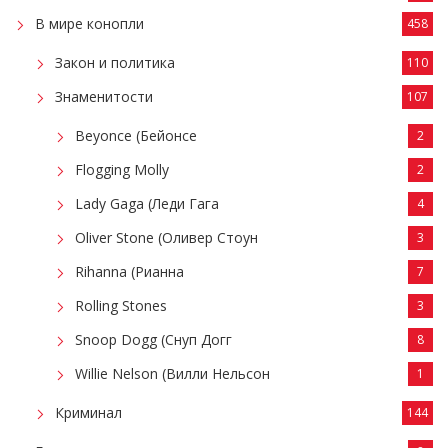
В мире конопли
458
Закон и политика
110
Знаменитости
107
Beyonce (Бейонсе
2
Flogging Molly
2
Lady Gaga (Леди Гага
4
Oliver Stone (Оливер Стоун
3
Rihanna (Рианна
7
Rolling Stones
3
Snoop Dogg (Снуп Догг
8
Willie Nelson (Вилли Нельсон
1
Криминал
144