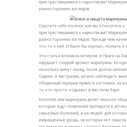
пристрастившимися к наркотикам? Марихуан
разносторонних взглядов.
Скрутите себе косячок или вы относитесь 
пристрастившимися к наркотикам? Марихуан
разносторонних взглядов. Прежде чем начне
что-то о ней. И было бы хорошо, познать и 
Эта статья возникла вечером, в Праге на Ла
нарушает сладкий аромат марихуаны. Ее куря
несколько минут назад, после долгих киломе
Сиднее, в Австралии, можно наблюдать анал
обеденный перерыв прямо в костюмах, из во
те, кто просто отдыхает в местном баре.
Конопля, или марихуана делит чешское обще
которые ждут появления препарата в аптек
серьезных болезней, и на людей, для которы
извращенные уроды, на которых нет смысла
организации и центры, которые бездарно тр