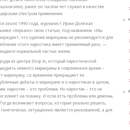
шлом веке, ранее он тысячи лет служил в качестве
 широким спектром применения.
ся около 1990 года, журналист Иржи Долежал
ьнике «Зеркало» свою статью, под названием: «Мы
тверждает, что курение марихуаны не рекомендуется для
ребление этого наркотика имеет приемлемый риск, —
ляющиеся нормальной частью жизни.
оуда из центра Drop In, который наркотической
Выкурить немного марихуаны в современное время –
т марихуану, со временем прекращают ее
публичные дебаты о марихуане и о наркотиках в целом,
м: наркотик – это проблема. Но наркотик – это не
е влияет на психику. И если есть проблемы или демоны,
. Тогда возникают вопросы, которые реально решить,
 генетически, ситуационно является рискованной, а для