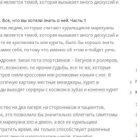
а является темой, которая вызывает много дискуссий и
к тем людям, которые считают курильщиков марихуаны
а является темой, которая вызывает много дискуссий и
те ее критиковать или курить, было бы хорошо знать
самих себя, потому что именно об этом и пойдет речь.
ндронке. Запах пота спортсменов – бегунов и роллеров,
т, возможно, по иронии судьбы, все те же, которые
тров сняли кроссовки или роликовые коньки с ног. В
огичную картину: местные менеджеры, курят в
ды выходят серферы с косяком в зубах и конечно курят
ство на два лагеря: на сторонников и пациентов,
ах, это позволило бы значительно облегчить симптомы
х марихуана зло и демон, а все ее курильщики
 тратить время, им только способствуют различные
атят деньги налогоплательщиков. Каннабис