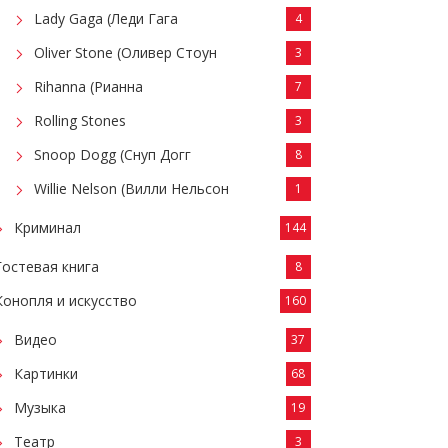
Lady Gaga (Леди Гага
4
Oliver Stone (Оливер Стоун
3
Rihanna (Рианна
7
Rolling Stones
3
Snoop Dogg (Снуп Догг
8
Willie Nelson (Вилли Нельсон
1
Криминал
144
Гостевая книга
8
Конопля и искусство
160
Видео
37
Картинки
68
Музыка
19
Театр
3