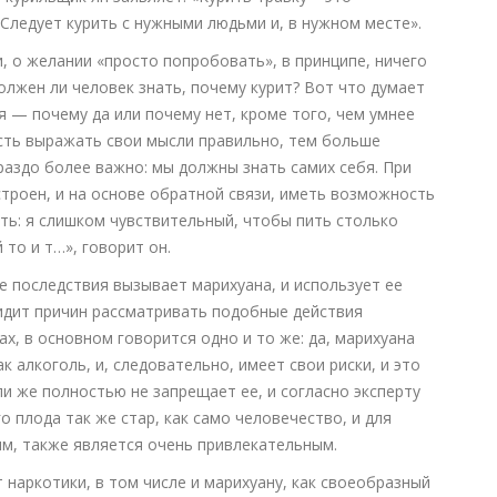
 Следует курить с нужными людьми и, в нужном месте».
, о желании «просто попробовать», в принципе, ничего
олжен ли человек знать, почему курит? Вот что думает
я — почему да или почему нет, кроме того, чем умнее
сть выражать свои мысли правильно, тем больше
раздо более важно: мы должны знать самих себя. При
строен, и на основе обратной связи, иметь возможность
ать: я слишком чувствительный, чтобы пить столько
 то и т…», говорит он.
ие последствия вызывает марихуана, и использует ее
видит причин рассматривать подобные действия
х, в основном говорится одно и то же: да, марихуана
к алкоголь, и, следовательно, имеет свои риски, и это
ли же полностью не запрещает ее, и согласно эксперту
 плода так же стар, как само человечество, и для
ям, также является очень привлекательным.
наркотики, в том числе и марихуану, как своеобразный