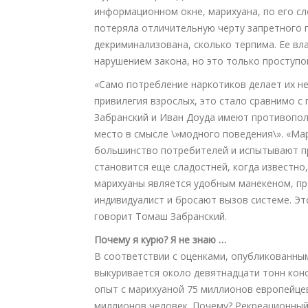
информационном окне, марихуана, по его сл
потеряла отличительную черту запретного п
декриминализована, сколько терпима. Ее вл
нарушением закона, но это только проступо
«Само потребление наркотиков делает их н
привилегия взрослых, это стало сравнимо с 
Забранский и Иван Доуда имеют противопол
место в смысле \»модного поведения\». «Ма
большинство потребителей и испытывают п
становится еще сладостней, когда известно,
марихуаны является удобным манекеном, пр
индивидуалист и бросают вызов системе. Эт
говорит Томаш Забранский.
Почему я курю? Я не знаю …
В соответствии с оценками, опубликованным
выкуривается около девятнадцати тонн кон
опыт с марихуаной 75 миллионов европейцев
миллионов человек. Почему? Рекреационный 