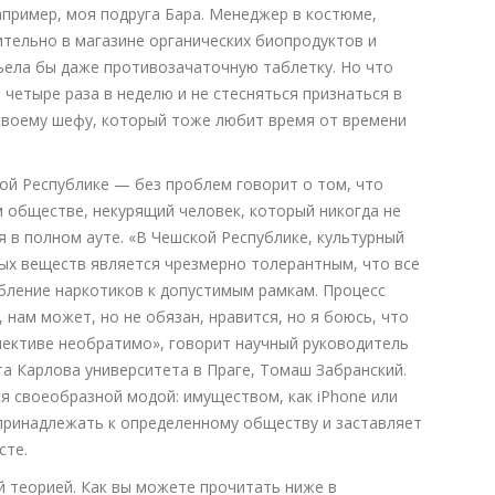
Например, моя подруга Бара. Менеджер в костюме,
тельно в магазине органических биопродуктов и
съела бы даже противозачаточную таблетку. Но что
 четыре раза в неделю и не стесняться признаться в
 своему шефу, который тоже любит время от времени
ой Республике — без проблем говорит о том, что
м обществе, некурящий человек, который никогда не
я в полном ауте. «В Чешской Республике, культурный
ых веществ является чрезмерно толерантным, что все
ление наркотиков к допустимым рамкам. Процесс
нам может, но не обязан, нравится, но я боюсь, что
спективе необратимо», говорит научный руководитель
а Карлова университета в Праге, Томаш Забранский.
ся своеобразной модой: имуществом, как iPhone или
 принадлежать к определенному обществу и заставляет
сте.
й теорией. Как вы можете прочитать ниже в