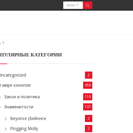
ь 1
ПУЛЯРНЫЕ КАТЕГОРИИ
Uncategorized
2
В мире конопли
458
Закон и политика
110
Знаменитости
107
Beyonce (Бейонсе
2
Flogging Molly
2