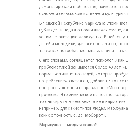
демонизировали в обществе, примерно в про
основной сельскохозяйственной культуры с
В Чешской Республике марихуана упоминает
публикует в недавно появившемся еженедел
хотим легализацию марихуаны». В ней, он у
детей и молодежи, для всех остальных, пот
также как потребление пива или вина – яв
С его словами, соглашается психолог Иван Д
проблематикой занимается более 40 лет. «
норма. Большинство людей, которые пробую
потребление», сказал он, добавив, что все 
построены ложно и неправильно: «Мы говори
проблема. Это химическое вещество, которо
то они скрыты в человеке, а не в наркотике
например, для каких типов людей, марихуана
каких с точностью, да наоборот».
Марихуана — модная волна?