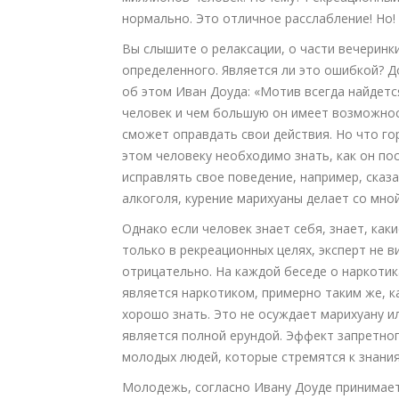
нормально. Это отличное расслабление! Но!
Вы слышите о релаксации, о части вечеринки
определенного. Является ли это ошибкой? Д
об этом Иван Доуда: «Мотив всегда найдетс
человек и чем большую он имеет возможно
сможет оправдать свои действия. Но что го
этом человеку необходимо знать, как он по
исправлять свое поведение, например, сказ
алкоголя, курение марихуаны делает со мной
Однако если человек знает себя, знает, как
только в рекреационных целях, эксперт не 
отрицательно. На каждой беседе о наркотика
является наркотиком, примерно таким же, ка
хорошо знать. Это не осуждает марихуану и
является полной ерундой. Эффект запретного
молодых людей, которые стремятся к знани
Молодежь, согласно Ивану Доуде принимает 