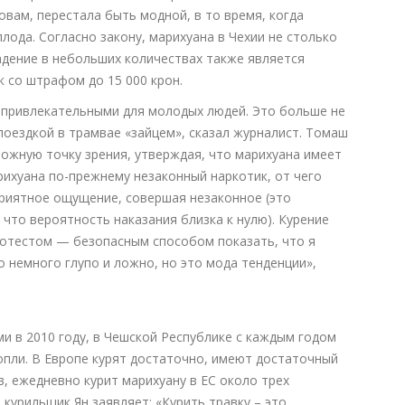
овам, перестала быть модной, в то время, когда
лода. Согласно закону, марихуана в Чехии не столько
адение в небольших количествах также является
к со штрафом до 15 000 крон.
епривлекательными для молодых людей. Это больше не
поездкой в трамвае «зайцем», сказал журналист. Томаш
ожную точку зрения, утверждая, что марихуана имеет
рихуана по-прежнему незаконный наркотик, от чего
риятное ощущение, совершая незаконное (это
 что вероятность наказания близка к нулю). Курение
отестом — безопасным способом показать, что я
о немного глупо и ложно, но это мода тенденции»,
и в 2010 году, в Чешской Республике с каждым годом
опли. В Европе курят достаточно, имеют достаточный
, ежедневно курит марихуану в ЕС около трех
курильщик Ян заявляет: «Курить травку – это