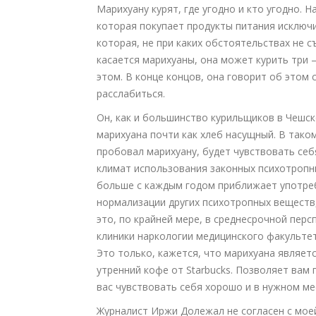
Марихуану курят, где угодно и кто угодно. 
которая покупает продукты питания исключи
которая, не при каких обстоятельствах не 
касается марихуаны, она может курить три –
этом. В конце концов, она говорит об этом
расслабиться.
Он, как и большинство курильщиков в Чешск
марихуана почти как хлеб насущный. В тако
пробовал марихуану, будет чувствовать себ
климат использования законных психотропн
больше с каждым годом приближает употреб
нормализации других психотропных веществ, 
это, по крайней мере, в среднесрочной пер
клиники наркологии медицинского факультет
Это только, кажется, что марихуана являет
утренний кофе от Starbucks. Позволяет вам
вас чувствовать себя хорошо и в нужном ме
Журналист Иржи Долежал не согласен с мое