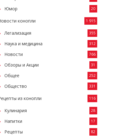
Юмор
20
Новости конопли
1 915
Легализация
355
Наука и медицина
312
Новости
766
Обзоры и Акции
31
Общее
252
Общество
331
Рецепты из конопли
116
Кулинария
28
Напитки
17
Рецепты
82