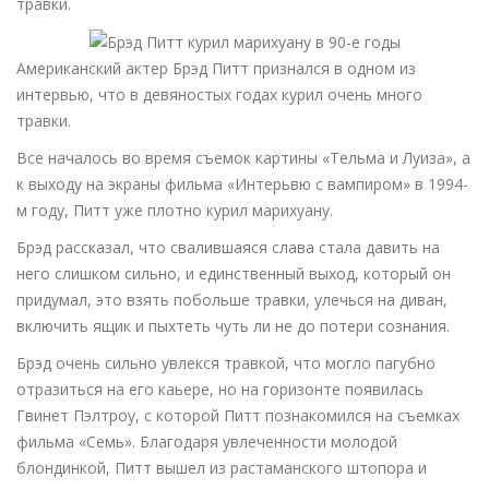
травки.
Американский актер Брэд Питт признался в одном из
интервью, что в девяностых годах курил очень много
травки.
Все началось во время съемок картины «Тельма и Луиза», а
к выходу на экраны фильма «Интерьвю с вампиром» в 1994-
м году, Питт уже плотно курил марихуану.
Брэд рассказал, что свалившаяся слава стала давить на
него слишком сильно, и единственный выход, который он
придумал, это взять побольше травки, улечься на диван,
включить ящик и пыхтеть чуть ли не до потери сознания.
Брэд очень сильно увлекся травкой, что могло пагубно
отразиться на его каьере, но на горизонте появилась
Гвинет Пэлтроу, с которой Питт познакомился на съемках
фильма «Семь». Благодаря увлеченности молодой
блондинкой, Питт вышел из растаманского штопора и