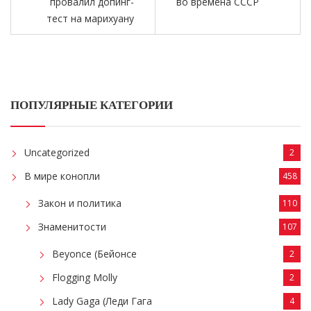
провалил допинг-
во времена СССР
тест на марихуану
ПОПУЛЯРНЫЕ КАТЕГОРИИ
Uncategorized
2
В мире конопли
458
Закон и политика
110
Знаменитости
107
Beyonce (Бейонсе
2
Flogging Molly
2
Lady Gaga (Леди Гага
4