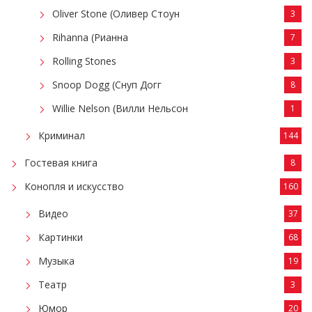
Oliver Stone (Оливер Стоун
3
Rihanna (Рианна
7
Rolling Stones
3
Snoop Dogg (Снуп Догг
8
Willie Nelson (Вилли Нельсон
1
Криминал
144
Гостевая книга
8
Конопля и искусство
160
Видео
37
Картинки
68
Музыка
19
Театр
3
Юмор
20