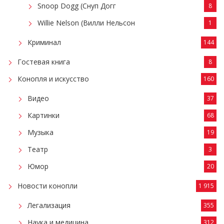
Snoop Dogg (Снуп Догг
8
Willie Nelson (Вилли Нельсон
1
Криминал
144
Гостевая книга
8
Конопля и искусство
160
Видео
37
Картинки
68
Музыка
19
Театр
3
Юмор
20
Новости конопли
1 915
Легализация
355
Наука и медицина
312