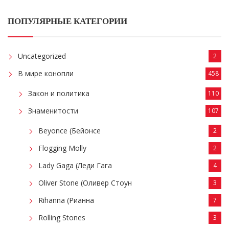
ПОПУЛЯРНЫЕ КАТЕГОРИИ
Uncategorized
2
В мире конопли
458
Закон и политика
110
Знаменитости
107
Beyonce (Бейонсе
2
Flogging Molly
2
Lady Gaga (Леди Гага
4
Oliver Stone (Оливер Стоун
3
Rihanna (Рианна
7
Rolling Stones
3