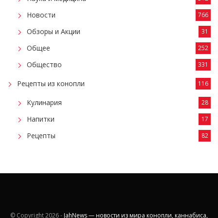
Новости
766
Обзоры и Акции
31
Общее
252
Общество
331
Рецепты из конопли
116
Кулинария
28
Напитки
17
Рецепты
82
© Copyright
2026 -
JahNews — новости из мира конопли, каннабиса,