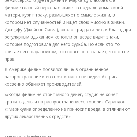
режиссерского дуэта Джейя и Марка Дуплассовых, в
фильме главный персонаж живет в подвале дома своей
матери, курит траку, размышляет о смысле жизни, в
котором нет случайностей и ищет свою миссию в жизни.
Джеффу (Джейсон Сигел), около тридцати лет, и благодаря
регулярным вдыханием конопли он везде видит знаки,
которые подготовила для него судьба. Но если кто-то
считает его параноиком, это вовсе не означает, что он не
прав.
В Америке фильм появился лишь в ограниченное
распространение и его почти никто не видел. Актриса
косвенно обвиняет производителей.
\»Когда фильм не стоит много денег, студия не хочет
тратить деньги на распространение\», говорит Сарандон.
\»Марихуана определенно не приносит вреда, в отличии от
других лекарственных средств».