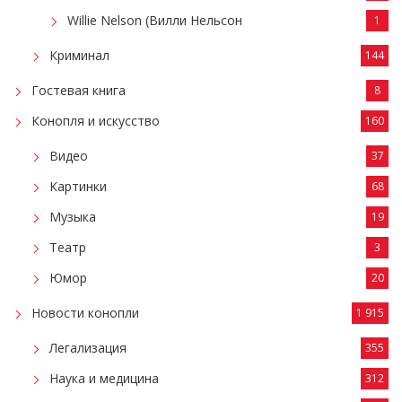
Willie Nelson (Вилли Нельсон
1
Криминал
144
Гостевая книга
8
Конопля и искусство
160
Видео
37
Картинки
68
Музыка
19
Театр
3
Юмор
20
Новости конопли
1 915
Легализация
355
Наука и медицина
312