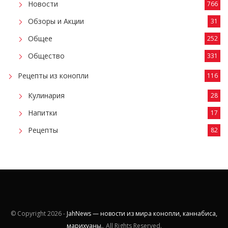
Новости
766
Обзоры и Акции
31
Общее
252
Общество
331
Рецепты из конопли
116
Кулинария
28
Напитки
17
Рецепты
82
© Copyright
2026 -
JahNews — новости из мира конопли, каннабиса,
марихуаны.
. All Rights Reserved.