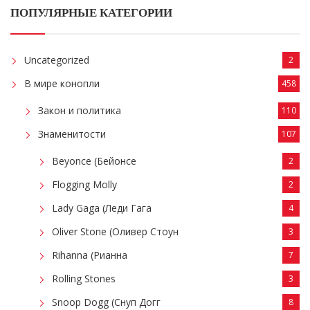
ПОПУЛЯРНЫЕ КАТЕГОРИИ
Uncategorized
2
В мире конопли
458
Закон и политика
110
Знаменитости
107
Beyonce (Бейонсе
2
Flogging Molly
2
Lady Gaga (Леди Гага
4
Oliver Stone (Оливер Стоун
3
Rihanna (Рианна
7
Rolling Stones
3
Snoop Dogg (Снуп Догг
8