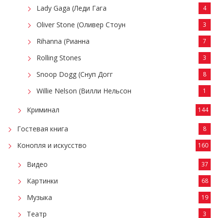
Lady Gaga (Леди Гага
4
Oliver Stone (Оливер Стоун
3
Rihanna (Рианна
7
Rolling Stones
3
Snoop Dogg (Снуп Догг
8
Willie Nelson (Вилли Нельсон
1
Криминал
144
Гостевая книга
8
Конопля и искусство
160
Видео
37
Картинки
68
Музыка
19
Театр
3