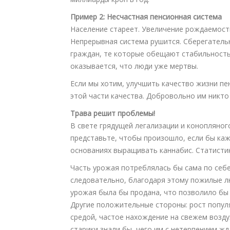
Пример 2: Несчастная пенсионная система
Население стареет. Увеличение рождаемости
Непрерывная система рушится. Сберегатель
граждан, те которые обещают стабильность
оказывается, что люди уже мертвы.
Если мы хотим, улучшить качество жизни пе
этой части качества. Добровольно им никто 
Трава решит проблемы!
В свете грядущей легализации и конопляног
представьте, чтобы произошло, если бы каж
основаниях выращивать каннабис. Статистик
Часть урожая потреблялась бы сама по себе (
следовательно, благодаря этому пожилые л
урожая была бы продана, что позволило бы
Другие положительные стороны: рост попул
средой, частое нахождение на свежем возду
старики знали бы, чего им с нетерпением жд