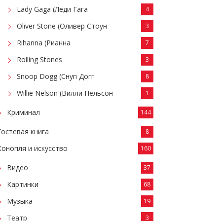
Lady Gaga (Леди Гага
4
Oliver Stone (Оливер Стоун
3
Rihanna (Рианна
7
Rolling Stones
3
Snoop Dogg (Снуп Догг
8
Willie Nelson (Вилли Нельсон
1
Криминал
144
Гостевая книга
8
Конопля и искусство
160
Видео
37
Картинки
68
Музыка
19
Театр
3