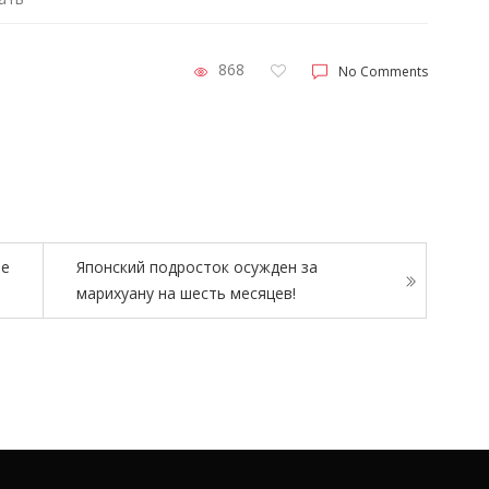
868
No Comments
не
Японский подросток осужден за
марихуану на шесть месяцев!