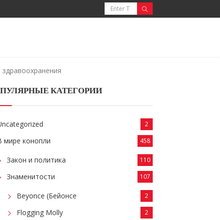
 здравоохранения
ПУЛЯРНЫЕ КАТЕГОРИИ
Uncategorized
2
В мире конопли
458
Закон и политика
110
Знаменитости
107
Beyonce (Бейонсе
2
Flogging Molly
2