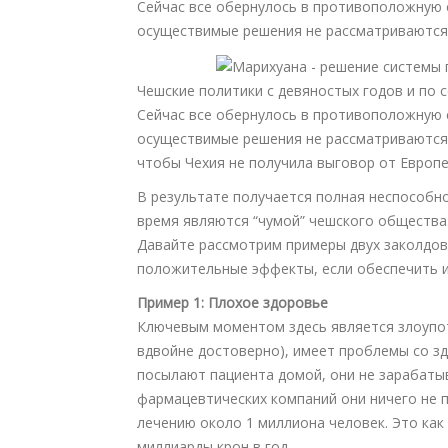
Сейчас все обернулось в противоположную с
осуществимые решения не рассматриваются
Чешские политики с девяностых годов и по 
Сейчас все обернулось в противоположную с
осуществимые решения не рассматриваются. 
чтобы Чехия не получила выговор от Европ
В результате получается полная неспособн
время являются “чумой” чешского общества
Давайте рассмотрим примеры двух заколдов
положительные эффекты, если обеспечить и
Пример 1: Плохое здоровье
Ключевым моментом здесь является злоупо
вдвойне достоверно), имеет проблемы со зд
посылают пациента домой, они не зарабатыв
фармацевтических компаний они ничего не 
лечению около 1 миллиона человек. Это как 
миллиарды крон в год.