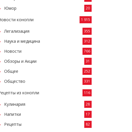
Юмор
20
Новости конопли
1 915
Легализация
355
Наука и медицина
312
Новости
766
Обзоры и Акции
31
Общее
252
Общество
331
Рецепты из конопли
116
Кулинария
28
Напитки
17
Рецепты
82