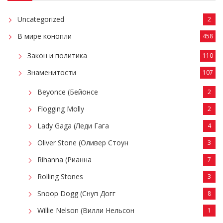
Uncategorized
2
В мире конопли
458
Закон и политика
110
Знаменитости
107
Beyonce (Бейонсе
2
Flogging Molly
2
Lady Gaga (Леди Гага
4
Oliver Stone (Оливер Стоун
3
Rihanna (Рианна
7
Rolling Stones
3
Snoop Dogg (Снуп Догг
8
Willie Nelson (Вилли Нельсон
1