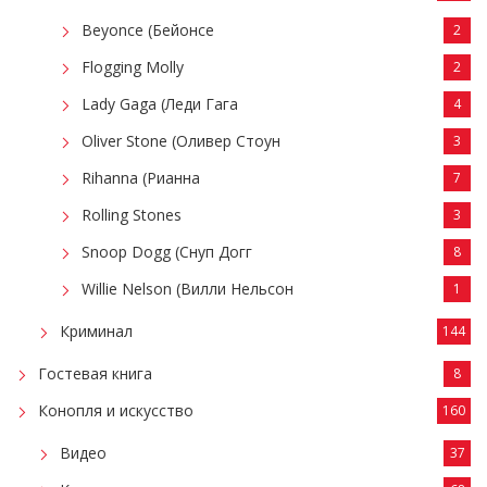
Beyonce (Бейонсе
2
Flogging Molly
2
Lady Gaga (Леди Гага
4
Oliver Stone (Оливер Стоун
3
Rihanna (Рианна
7
Rolling Stones
3
Snoop Dogg (Снуп Догг
8
Willie Nelson (Вилли Нельсон
1
Криминал
144
Гостевая книга
8
Конопля и искусство
160
Видео
37