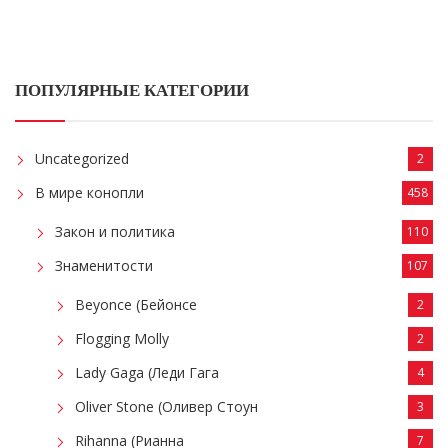
ПОПУЛЯРНЫЕ КАТЕГОРИИ
Uncategorized
2
В мире конопли
458
Закон и политика
110
Знаменитости
107
Beyonce (Бейонсе
2
Flogging Molly
2
Lady Gaga (Леди Гага
4
Oliver Stone (Оливер Стоун
3
Rihanna (Рианна
7