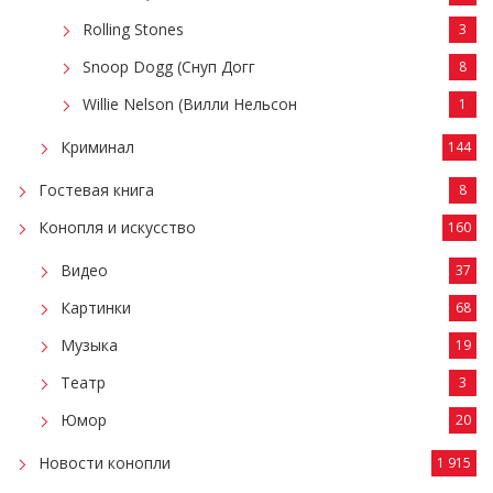
Rolling Stones
3
Snoop Dogg (Снуп Догг
8
Willie Nelson (Вилли Нельсон
1
Криминал
144
Гостевая книга
8
Конопля и искусство
160
Видео
37
Картинки
68
Музыка
19
Театр
3
Юмор
20
Новости конопли
1 915