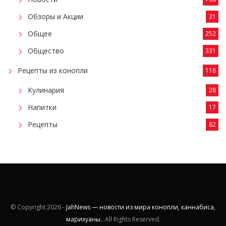
Обзоры и Акции
31
Общее
252
Общество
331
Рецепты из конопли
116
Кулинария
28
Напитки
17
Рецепты
82
© Copyright
2026 -
JahNews — новости из мира конопли, каннабиса,
марихуаны.
. All Rights Reserved.