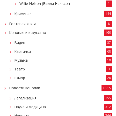
Willie Nelson (Вилли Нельсон
1
Криминал
144
Гостевая книга
8
Конопля и искусство
160
Видео
37
Картинки
68
Музыка
19
Театр
3
Юмор
20
Новости конопли
1 915
Легализация
355
Наука и медицина
312
Новости
766