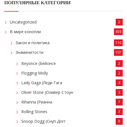
ПОПУЛЯРНЫЕ КАТЕГОРИИ
Uncategorized
2
В мире конопли
458
Закон и политика
110
Знаменитости
107
Beyonce (Бейонсе
2
Flogging Molly
2
Lady Gaga (Леди Гага
4
Oliver Stone (Оливер Стоун
3
Rihanna (Рианна
7
Rolling Stones
3
Snoop Dogg (Снуп Догг
8