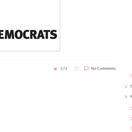
373
No Comments