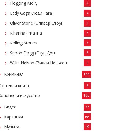
Flogging Molly
2
Lady Gaga (Леди Гага
4
Oliver Stone (Оливер Стоун
3
Rihanna (Рианна
7
Rolling Stones
3
Snoop Dogg (Снуп Догг
8
Willie Nelson (Вилли Нельсон
1
Криминал
144
Гостевая книга
8
Конопля и искусство
160
Видео
37
Картинки
68
Музыка
19