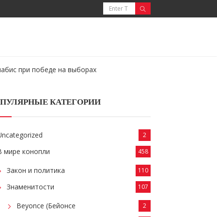
абис при победе на выборах
ПУЛЯРНЫЕ КАТЕГОРИИ
Uncategorized
2
В мире конопли
458
Закон и политика
110
Знаменитости
107
Beyonce (Бейонсе
2