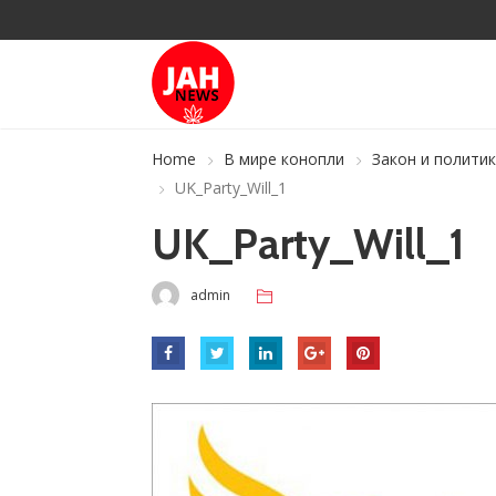
Home
В мире конопли
Закон и полити
UK_Party_Will_1
UK_Party_Will_1
admin