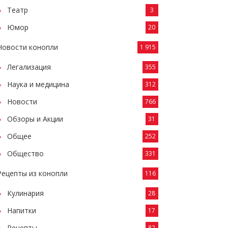
Театр
3
Юмор
20
Новости конопли
1 915
Легализация
355
Наука и медицина
312
Новости
766
Обзоры и Акции
31
Общее
252
Общество
331
Рецепты из конопли
116
Кулинария
28
Напитки
17
Рецепты
82