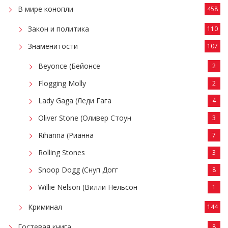
В мире конопли
458
Закон и политика
110
Знаменитости
107
Beyonce (Бейонсе
2
Flogging Molly
2
Lady Gaga (Леди Гага
4
Oliver Stone (Оливер Стоун
3
Rihanna (Рианна
7
Rolling Stones
3
Snoop Dogg (Снуп Догг
8
Willie Nelson (Вилли Нельсон
1
Криминал
144
Гостевая книга
8