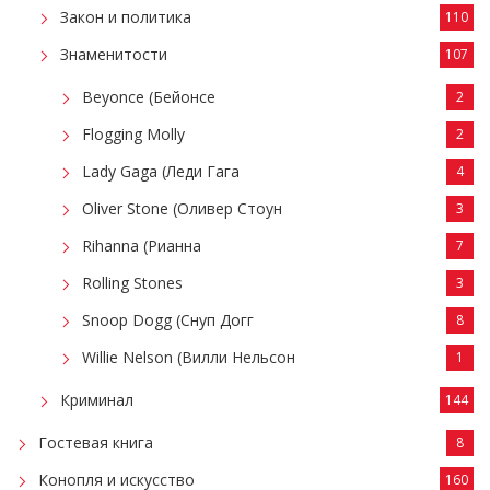
Закон и политика
110
Знаменитости
107
Beyonce (Бейонсе
2
Flogging Molly
2
Lady Gaga (Леди Гага
4
Oliver Stone (Оливер Стоун
3
Rihanna (Рианна
7
Rolling Stones
3
Snoop Dogg (Снуп Догг
8
Willie Nelson (Вилли Нельсон
1
Криминал
144
Гостевая книга
8
Конопля и искусство
160