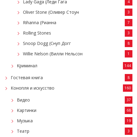
Lady Gaga (Леди Гага
4
Oliver Stone (Оливер Стоун
3
Rihanna (Рианна
7
Rolling Stones
3
Snoop Dogg (Снуп Догг
8
Willie Nelson (Вилли Нельсон
1
Криминал
144
Гостевая книга
8
Конопля и искусство
160
Видео
37
Картинки
68
Музыка
19
Театр
3