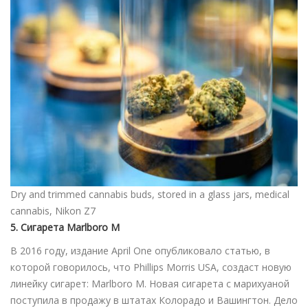
Dry and trimmed cannabis buds, stored in a glass jars, medical
cannabis, Nikon Z7
5. Сигарета Marlboro M
В 2016 году, издание April One опубликовало статью, в
которой говорилось, что Phillips Morris USA, создаст новую
линейку сигарет: Marlboro M. Новая сигарета с марихуаной
поступила в продажу в штатах Колорадо и Вашингтон. Дело