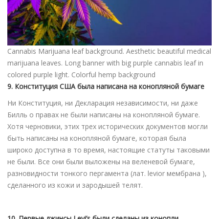
Cannabis Marijuana leaf background. Aesthetic beautiful medical
marijuana leaves. Long banner with big purple cannabis leaf in
colored purple light. Colorful hemp background
9. Конституция США была написана на конопляной бумаге
Ни Конституция, ни Декларация независимости, ни даже
Билль о правах не были написаны на конопляной бумаге.
Хотя черновики, этих трех исторических документов могли
быть написаны на конопляной бумаге, которая была
широко доступна в то время, настоящие статуты таковыми
не были. Все они были выложены на веленевой бумаге,
разновидности тонкого пергамента (лат. levior мембрана ),
сделанного из кожи и зародышей телят.
10. Первые джинсы Levi’s были сделаны из конопли