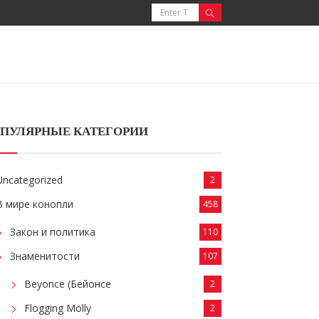
ПУЛЯРНЫЕ КАТЕГОРИИ
Uncategorized
2
В мире конопли
458
Закон и политика
110
Знаменитости
107
Beyonce (Бейонсе
2
Flogging Molly
2