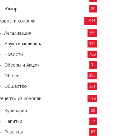
Юмор
20
Новости конопли
1 915
Легализация
355
Наука и медицина
312
Новости
766
Обзоры и Акции
31
Общее
252
Общество
331
Рецепты из конопли
116
Кулинария
28
Напитки
17
Рецепты
82