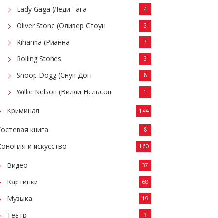
Lady Gaga (Леди Гага
4
Oliver Stone (Оливер Стоун
3
Rihanna (Рианна
7
Rolling Stones
3
Snoop Dogg (Снуп Догг
8
Willie Nelson (Вилли Нельсон
1
Криминал
144
Гостевая книга
8
Конопля и искусство
160
Видео
37
Картинки
68
Музыка
19
Театр
3