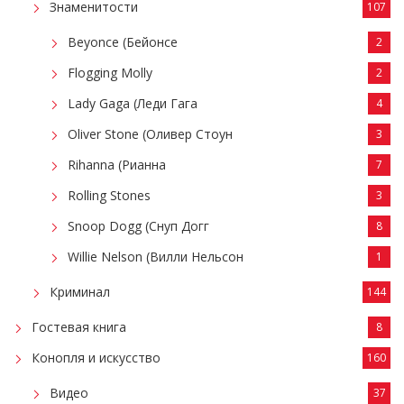
Знаменитости
107
Beyonce (Бейонсе
2
Flogging Molly
2
Lady Gaga (Леди Гага
4
Oliver Stone (Оливер Стоун
3
Rihanna (Рианна
7
Rolling Stones
3
Snoop Dogg (Снуп Догг
8
Willie Nelson (Вилли Нельсон
1
Криминал
144
Гостевая книга
8
Конопля и искусство
160
Видео
37