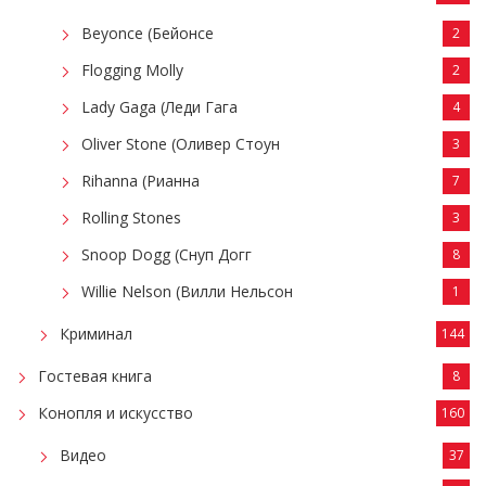
Beyonce (Бейонсе
2
Flogging Molly
2
Lady Gaga (Леди Гага
4
Oliver Stone (Оливер Стоун
3
Rihanna (Рианна
7
Rolling Stones
3
Snoop Dogg (Снуп Догг
8
Willie Nelson (Вилли Нельсон
1
Криминал
144
Гостевая книга
8
Конопля и искусство
160
Видео
37