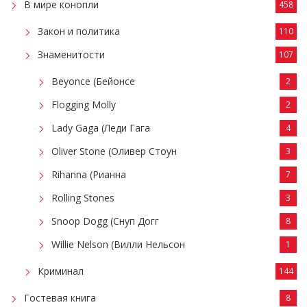
В мире конопли
458
Закон и политика
110
Знаменитости
107
Beyonce (Бейонсе
2
Flogging Molly
2
Lady Gaga (Леди Гага
4
Oliver Stone (Оливер Стоун
3
Rihanna (Рианна
7
Rolling Stones
3
Snoop Dogg (Снуп Догг
8
Willie Nelson (Вилли Нельсон
1
Криминал
144
Гостевая книга
8