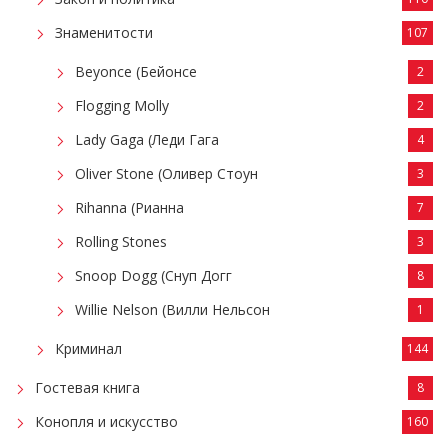
Знаменитости
107
Beyonce (Бейонсе
2
Flogging Molly
2
Lady Gaga (Леди Гага
4
Oliver Stone (Оливер Стоун
3
Rihanna (Рианна
7
Rolling Stones
3
Snoop Dogg (Снуп Догг
8
Willie Nelson (Вилли Нельсон
1
Криминал
144
Гостевая книга
8
Конопля и искусство
160