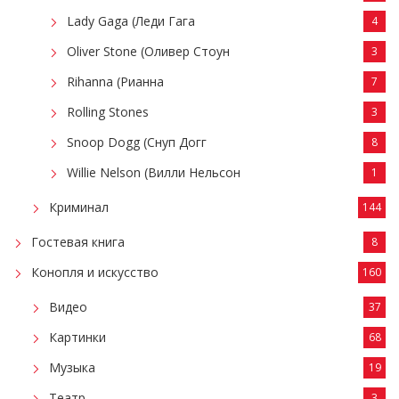
Lady Gaga (Леди Гага
4
Oliver Stone (Оливер Стоун
3
Rihanna (Рианна
7
Rolling Stones
3
Snoop Dogg (Снуп Догг
8
Willie Nelson (Вилли Нельсон
1
Криминал
144
Гостевая книга
8
Конопля и искусство
160
Видео
37
Картинки
68
Музыка
19
Театр
3